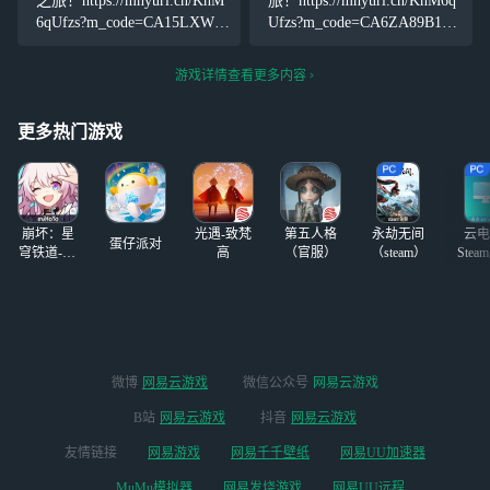
之旅！https://mhyurl.cn/KhM
旅！https://mhyurl.cn/KhM6q
莱的c近期都复刻
森林之书做完，好像还剩20
6qUfzs?m_code=CA15LXWH
Ufzs?m_code=CA6ZA89B1N
过了。。好怕歪啊
多个兰纳罗。。高考终于结
MN
嘻嘻
（这个是我的ui
束
游戏详情查看更多内容
d，可以加好友
更多热门游戏
崩坏：星
光遇-致梵
第五人格
永劫无间
云电
蛋仔派对
穹铁道-4.4
高
（官服）
（steam）
Stea
版本
启
微博
网易云游戏
微信公众号
网易云游戏
B站
网易云游戏
抖音
网易云游戏
友情链接
网易游戏
网易千千壁纸
网易UU加速器
MuMu模拟器
网易发烧游戏
网易UU远程