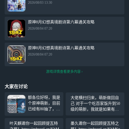
2026/08/03 13:30
原神8月幻想真境剧诗第六幕通关攻略
2026/08/04 07:20
原神8月幻想真境剧诗第八幕通关攻略
2026/08/04 07:20
游戏详情查看更多内容
大家在讨论
额各位好呀，我是
大佬横扫归来，萌新做回自
个原神萌新，目前
己 对于一个吃百家饭升到50
已经有80抽了，估
级的萌新，我就是如果有大
计玛拉妮要复刻，
佬就死活不会怪，也不升角
说是她很强。可以
色等级，但是这几天突然脑
叶天麒邀你一起回顾提瓦特
墨久邀你一起回顾提瓦特之
考虑抽吗？挪德卡
子一抽，想把剩下一部分的