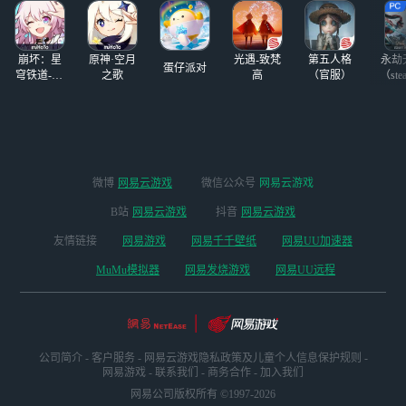
坑
易云游戏免下载轻
松在线畅玩《黑色
信标》！ 你可以
崩坏：星
原神·空月
光遇-致梵
第五人格
永劫
通过网易云游戏轻
蛋仔派对
穹铁道-4.4
之歌
高
（官服）
（ste
松体验《黑色信
版本
标》。无需下载占
用存储空间，只需
一键登录，随时随
地即可畅玩。网易
云游戏支持手机
微博
网易云游戏
微信公众号
网易云游戏
（安卓和iOS）、P
C（网页及客户
B站
网易云游戏
抖音
网易云游戏
端，提供模拟器般
友情链接
网易游戏
网易千千壁纸
网易UU加速器
的体验，兼容Mac
和Windows操作系
MuMu模拟器
网易发烧游戏
网易UU远程
统）以及电视等三
种游戏方式，真正
实现即开即玩，非
常便捷。快来试试
吧！
公司简介
-
客户服务
-
网易云游戏隐私政策及儿童个人信息保护规则
-
网易游戏
-
联系我们
-
商务合作
-
加入我们
网易公司版权所有 ©1997-2026