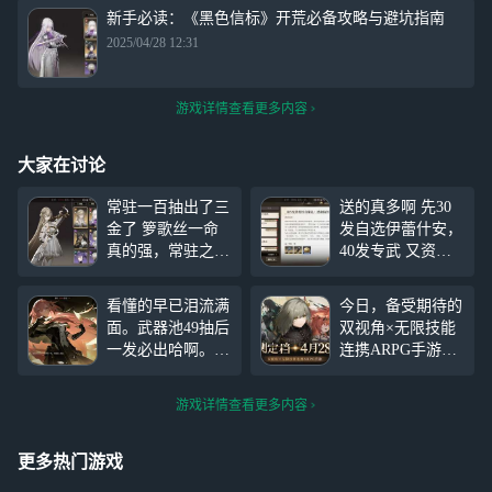
新手必读：《黑色信标》开荒必备攻略与避坑指南
2025/04/28 12:31
游戏详情查看更多内容
大家在讨论
常驻一百抽出了三
送的真多啊 先30
金了 箩歌丝一命
发自选伊蕾什安，
真的强，常驻之光
40发专武 又资源
30发限定专武也到
箱自选了箩歌丝，
手了 直接等5.14更
10发专武 武器50
看懂的早已泪流满
今日，备受期待的
新（超级补偿
保底又不歪就是爽
面。武器池49抽后
双视角×无限技能
爽!）
但怎么限定40发还
一发必出哈啊。角
连携ARPG手游
不来...
色池第70抽出南娜
《黑色信标》公测
难绷，玩伊蕾什安
正式定档2025年4
游戏详情查看更多内容
的二命，南娜也歪
月28日，即刻预约
了二命，难绷。今
即可解锁角色及限
天没有限免了，悲
定皮肤、养成资源
更多热门游戏
伤的人又悲伤的退
等丰厚奖励！来网