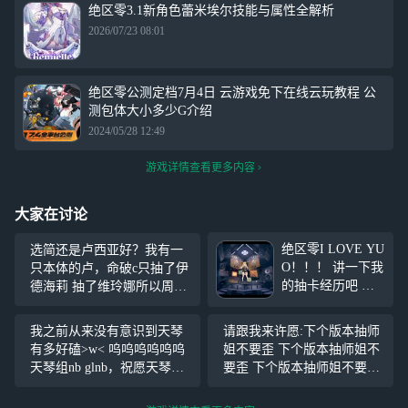
绝区零3.1新角色蕾米埃尔技能与属性全解析
2026/07/23 08:01
绝区零公测定档7月4日 云游戏免下在线云玩教程 公
测包体大小多少G介绍
2024/05/28 12:49
游戏详情查看更多内容
大家在讨论
绝区零I LOVE YU
选简还是卢西亚好？我有一
O！！！ 讲一下我
只本体的卢，命破c只抽了伊
的抽卡经历吧 小
德海莉 抽了维玲娜所以周年
号常驻池十连双金
庆想抽个新的虚狩，所以说
中号凯撒池专武十
到底选哪个好？
我之前从来没有意识到天琴
请跟我来许愿:下个版本抽师
发出 大号星见雅1
有多好磕>w< 呜呜呜呜呜呜
姐不要歪 下个版本抽师姐不
40发出2个（正
天琴组nb glnb，祝愿天琴组
要歪 下个版本抽师姐不要歪
常） 然后武器池
长长久久
下个版本抽师姐不要歪 下个
没垫十连双金而且
版本抽师姐不要歪 下个版本