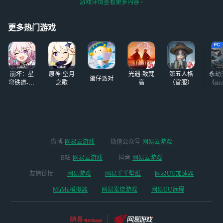
游戏详情查看更多内容
都没歪！！ 橘福
抽师姐不要歪 下个版
福专武3发
出！！！
更多热门游戏
崩坏：星
原神·空月
光遇-致梵
第五人格
永劫
蛋仔派对
穹铁道-4.4
之歌
高
（官服）
（ste
版本
微博
网易云游戏
微信公众号
网易云游戏
B站
网易云游戏
抖音
网易云游戏
友情链接
网易游戏
网易千千壁纸
网易UU加速器
MuMu模拟器
网易发烧游戏
网易UU远程