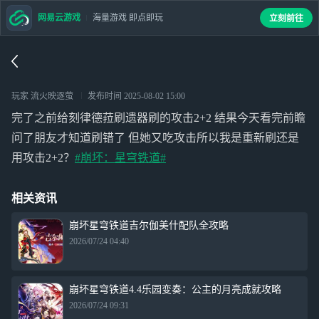
网易云游戏
海量游戏 即点即玩
立刻前往
玩家 流火映逐萤
发布时间
2025-08-02 15:00
完了之前给刻律德菈刷遗器刷的攻击2+2 结果今天看完前瞻
问了朋友才知道刷错了 但她又吃攻击所以我是重新刷还是
用攻击2+2？
#崩坏：星穹铁道#
相关资讯
崩坏星穹铁道吉尔伽美什配队全攻略
2026/07/24 04:40
崩坏星穹铁道4.4乐园变奏：公主的月亮成就攻略
2026/07/24 09:31