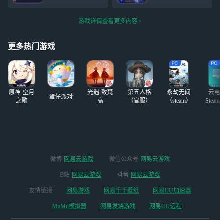
86cEc3/ 「星核，
实装
啊，我死了，我上
火花01，三十有效
我
吊了，我烧死了，
词条，爻光00霍霍
游戏详情查看更多内容
我淹死了，我气死
10，这里银狼必须
了，我急死了，我
速度190以上，00
窒息了
如果仪器好可以
更多热门游戏
上。这次就骑士三
比较有压力，其他
其实都还好。
原神·空月
光遇-致梵
第五人格
永劫无间
云电
蛋仔派对
之歌
高
（官服）
（steam）
Stea
启
微博
网易云游戏
微信公众号
网易云游戏
B站
网易云游戏
抖音
网易云游戏
友情链接
网易游戏
网易千千壁纸
网易UU加速器
MuMu模拟器
网易发烧游戏
网易UU远程