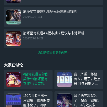
崩坏星穹铁道机凯纪元频道解密攻略
2026/07/29 04:40
崩坏星穹铁道4.4版本抽卡建议与卡池解析
2026/07/08 14:21
游戏详情查看更多内容
大家在讨论
#星穹铁道吉尔伽
我，严重，怀疑，
美什#
#崩坏星穹
有人，用了，连点
铁道#
#星穹铁道F
器 狂热时刻之前
ateUBW联动#
我还是并列第一，
「天外卫星通信」
怎么后面就变成第
150金币D不出一
凹了两三次就0t
https://www.bilibili.
二了呜呜呜 还有
只银狼，我真的要
了，配置：银狼1
com/video/BV1p4L
这个头像框能不能
躯体化了，啊啊
1，31有效词条，