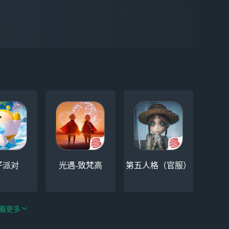
仔派对
光遇-致梵高
第五人格（官服）
看更多