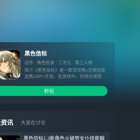
黑色信标
动作
角色扮演
二次元
第三人称
即时战斗
简介《黑色信标》是一款双视角x无限技能
连携ARPG手游。在游戏中，你将扮演预言
中的“预见者”的一员，与「楔文会」的成员
们一同对抗来自其他世界的异象，在收容信
秒玩
标、处理异象的过程中接触各种各样的伙伴
或敌人，逐步揭开世界交错的真相。
关资讯
大家在讨论
黑色信标1.3新角色火破势女仆技能解