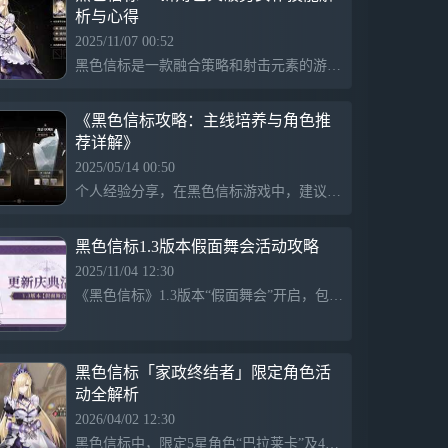
析与心得
2025/11/07 00:52
黑色信标是一款融合策略和射击元素的游戏，近期上线新角色火破势女仆，拥有强大技能和挑战性。游戏中玩家通过深渊战绩展示自身实力，采用不同角色技能应对复杂战斗。新角色技能机制丰富，战斗体验多样，鼓励新手大胆尝试，注重实战操作和策略布局。
《黑色信标攻略：主线培养与角色推
荐详解》
2025/05/14 00:50
个人经验分享，在黑色信标游戏中，建议主线优先完成，并将两名主C和专武升至最高等级，刷古痕和其他相关装备。技能等级提升非常重要，角色方面，建议优先练习无实、零和水奶等，尤其是具备高命的角色，以便于更好地通关深渊。
黑色信标1.3版本假面舞会活动攻略
2025/11/04 12:30
《黑色信标》1.3版本“假面舞会”开启，包含登录奖励、通关第八章奖励和登录有礼等庆典活动，玩家完成对应任务即可获得丰富奖励，如五星武器、楔石碎片和珍稀资源，活动时间从2025年11月5日至12月5日，鼓励玩家积极参与以获得奖励。
黑色信标「家政终结者」限定角色活
动全解析
2026/04/02 12:30
黑色信标中，限定5星角色“巴拉莱卡”及4星角色“暝”“无实”“赫菲”在限定检索中概率提升，活动期间需完成主线1-4开启，限时于2026年4月4日至5月4日，检索需使用“寻时密钥”。每10次必得4星或5星角色，70次必得1个5星角色，未获5星累计次数独立记录，详细信息可在游戏内检索界面查看。