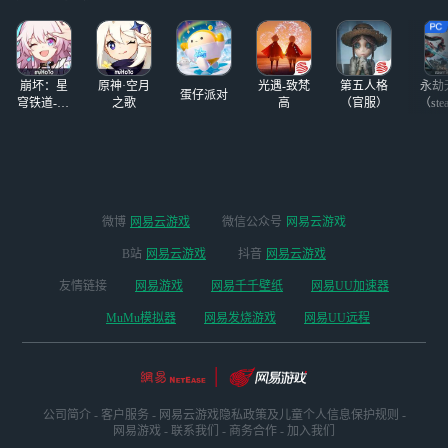
突破3000万，即将
手游》呢？这里，
不足、内存告急而
迎来公测。对于设
小编就来分享一款
犹豫？现在，通过
备内存空间不足的
神奇，使用网易云
网易云游戏，无需
玩家，想了解永劫
游戏平台来畅玩永
高配设备、免下载
无间有没有在线
崩坏：星
原神·空月
光遇-致梵
第五人格
永劫
劫无间手游。在云
安装，即可随时随
蛋仔派对
玩？有没有网页
穹铁道-4.4
之歌
高
（官服）
（ste
游戏上游玩《永劫
地畅玩《永劫无
版本
版？永劫无间虽然
无间手游》，不用
间》，第一时间投
没有网页版，但这
排队，同时会降低
身新春激战，轻松
里推荐一个通过云
电池消耗，低配手
领取海量开年福
玩实现免下载在线
机再夏天玩也不会
利！
游玩的方法。想来
发热，轻松解决内
快速体验永劫无间
微博
网易云游戏
微信公众号
网易云游戏
存配置太低的问
手游或端游的玩
题，一秒畅玩永劫
B站
网易云游戏
抖音
网易云游戏
家，可以快速在线
无间手游最高画
登录手游，同时也
友情链接
网易游戏
网易千千壁纸
网易UU加速器
质。还能在公测日
能一站式登录同名
免排队，丝滑进入
MuMu模拟器
网易发烧游戏
网易UU远程
端游。这里小编给
服务器抢注UID。
大家推荐网易云游
戏，公测云玩还可
领取永劫手游限定
礼包。在网易云游
公司简介
-
客户服务
-
网易云游戏隐私政策及儿童个人信息保护规则
-
戏，你可以一站式
网易游戏
-
联系我们
-
商务合作
-
加入我们
在线玩转海量热门