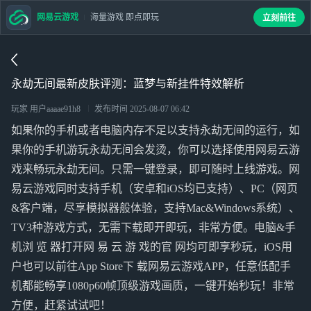
网易云游戏
海量游戏 即点即玩
立刻前往
永劫无间最新皮肤评测：蓝梦与新挂件特效解析
玩家 用户aaaae91h8
发布时间
2025-08-07 06:42
如果你的手机或者电脑内存不足以支持永劫无间的运行，如
果你的手机游玩永劫无间会发烫，你可以选择使用网易云游
戏来畅玩永劫无间。只需一键登录，即可随时上线游戏。网
易云游戏同时支持手机（安卓和iOS均已支持）、PC（网页
&客户端，尽享模拟器般体验，支持Mac&Windows系统）、
TV3种游戏方式，无需下载即开即玩，非常方便。电脑&手
机浏 览 器打开网 易 云 游 戏的官 网均可即享秒玩，iOS用
户也可以前往App Store下 载网易云游戏APP，任意低配手
机都能畅享1080p60帧顶级游戏画质，一键开始秒玩！非常
方便，赶紧试试吧！