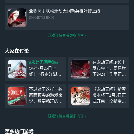
全职高手联动永劫无间新英雄叶修上线
2026/07/23 00:50
游戏详情查看更多内容
大家在讨论
#永劫无间手游#
在永劫无间IP线上
定档7月25日上
发布会上，网易旗
线！ “行走江湖，
下的24工作室正式
义气为先！” 动作
宣布，备受期待的
竞技，只此一家！
武侠吃鸡手游——
不过对于这样一款
《永劫无间》新春
永劫无间手游7月2
永劫无间手游将于
画面顶尖的游戏来
版本将于2月5日正
5日即将正式公
7月25日正式公
说，想要畅玩的话
式开启！全新宝莲
测！ 云云为各位
测。这款经历两年
高配手机自然在所
鼎玩法、顾清寒全
英雄带来公测的又
多打磨的“动作竞
难免，那么有没有
套免费外观、合成
一波福利！ 参与
技，只此一家”的
游戏详情查看更多内容
什么办法能让小内
大劫宝小游戏等海
方式：在#永劫无
竞技手游首次曝光
存低配的手机也能
量新春内容上线！
间手游
后，全网预约量已
玩的了《永劫无间
你是否因设备配置
更多热门游戏