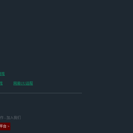
游戏
戏
网易UU远程
作
-
加入我们
台 >