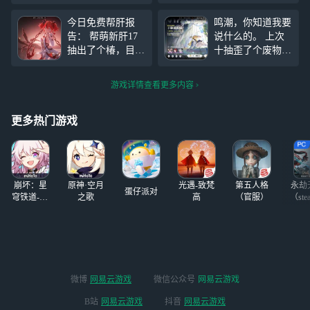
个白猫的一个活
务 跟一条龙攻略视频跑 有没
动，最后一个怪直
有人能肝的
今日免费帮肝报
鸣潮，你知道我要
接把我小土豆给肘
告： 帮萌新肝17
说什么的。 上次
飞了，这只剩下船
抽出了个椿，目前
十抽歪了个废物，
长和散华了，结果
无后续 帮中等萌
竟然75出的珂莱塔
那个怪把我船长4
新从0+0肝到了0+
这次30歪只雪豹，
万多的血都给肘S
游戏详情查看更多内容
1，目前无后续 帮
又是70出的菲比
了，我真服了，竹
中等萌新攒弗洛洛
所以80的保底又与
播气的都红温了
从2400星声肝到71
90何异? 实在是看
更多热门游戏
00无图，目前还有
不出2.0的回坑热
32个藏宝地没开
潮是靠这样维持的
肝啊氪啊没啥好提
的，看
崩坏：星
原神·空月
光遇-致梵
第五人格
永劫
蛋仔派对
穹铁道-4.4
之歌
高
（官服）
（ste
版本
微博
网易云游戏
微信公众号
网易云游戏
B站
网易云游戏
抖音
网易云游戏