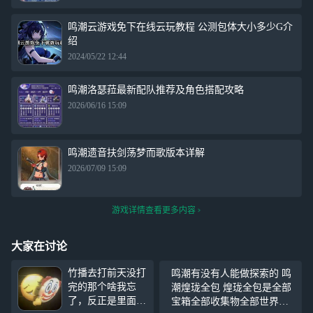
鸣潮云游戏免下在线云玩教程 公测包体大小多少G介
绍
2024/05/22 12:44
鸣潮洛瑟菈最新配队推荐及角色搭配攻略
2026/06/16 15:09
鸣潮遗音扶剑荡梦而歌版本详解
2026/07/09 15:09
游戏详情查看更多内容
大家在讨论
竹播去打前天没打
鸣潮有没有人能做探索的 鸣
完的那个啥我忘
潮煌珑全包 煌珑全包是全部
了，反正是里面有
宝箱全部收集物全部世界任