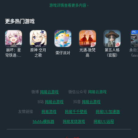
游戏详情查看更多内容
更多热门游戏
崩坏：星
原神·空月
光遇-致梵
第五人格
永劫
蛋仔派对
穹铁道-4.4
之歌
高
（官服）
（ste
版本
微博
网易云游戏
微信公众号
网易云游戏
B站
网易云游戏
抖音
网易云游戏
友情链接
网易游戏
网易千千壁纸
网易UU加速器
MuMu模拟器
网易发烧游戏
网易UU远程