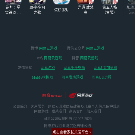
崩坏：星
原神·空月
光遇-致梵
第五人格
永劫
蛋仔派对
穹铁道-4.4
之歌
高
（官服）
（ste
版本
微博
网易云游戏
微信公众号
网易云游戏
B站
网易云游戏
抖音
网易云游戏
友情链接
网易游戏
网易千千壁纸
网易UU加速器
MuMu模拟器
网易发烧游戏
网易UU远程
公司简介
-
客户服务
-
网易云游戏隐私政策及儿童个人信息保护规则
-
网易游戏
-
联系我们
-
商务合作
-
加入我们
网易公司版权所有 ©1997-2026
网络游戏行业防沉迷自律公约
点击查看家长关爱平台 >