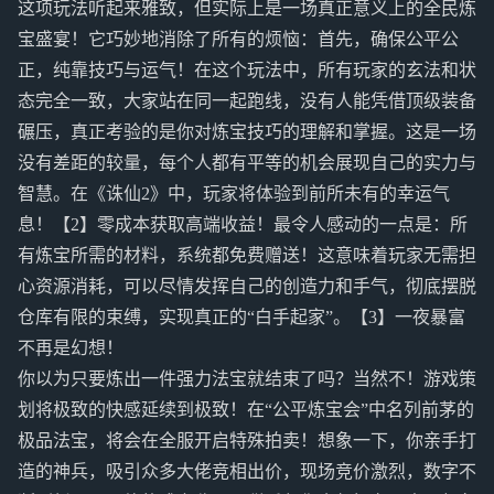
这项玩法听起来雅致，但实际上是一场真正意义上的全民炼
宝盛宴！它巧妙地消除了所有的烦恼：首先，确保公平公
正，纯靠技巧与运气！在这个玩法中，所有玩家的玄法和状
态完全一致，大家站在同一起跑线，没有人能凭借顶级装备
碾压，真正考验的是你对炼宝技巧的理解和掌握。这是一场
没有差距的较量，每个人都有平等的机会展现自己的实力与
智慧。在《诛仙2》中，玩家将体验到前所未有的幸运气
息！【2】零成本获取高端收益！最令人感动的一点是：所
有炼宝所需的材料，系统都免费赠送！这意味着玩家无需担
心资源消耗，可以尽情发挥自己的创造力和手气，彻底摆脱
仓库有限的束缚，实现真正的“白手起家”。【3】一夜暴富
不再是幻想！
你以为只要炼出一件强力法宝就结束了吗？当然不！游戏策
划将极致的快感延续到极致！在“公平炼宝会”中名列前茅的
极品法宝，将会在全服开启特殊拍卖！想象一下，你亲手打
造的神兵，吸引众多大佬竞相出价，现场竞价激烈，数字不