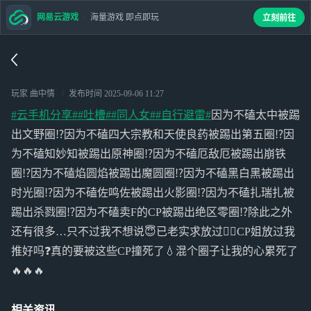
网易云游戏
海量游戏 即点即玩
立刻前往
玩家 曲中情
发布时间
2025-09-06 11:27
#云手机分享#
#吐槽#
#同人女#
#自行避雷#
因为不磕太中被踢
出文野圈⁉️因为不磕四大宗教和天使良药被踢出第五圈⁉️因
为不磕知妙知被踢出原神圈⁉️因为不磕厄敌厄被踢出崩铁
圈⁉️因为不磕焰圆焰被踢出魔圆圈⁉️因为不磕黑白黑被踢出
时光圈⁉️因为不磕佐鸣佐被踢出火影圈⁉️因为不磕扎瑞扎被
踢出杀戮圈⁉️因为不磕卖F的CP被踢出绝区零圈⁉️除此之外
还有很多…只不过我不想说😇已老实求放过🧎‍♂️CP姐放过我
推好吗❓真的要被这些CP撞死了💧混个圈子让我的心累死了
🔥🔥🔥
相关资讯