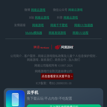
微博
网易云游戏
微信公众号
网易云游戏
B站
网易云游戏
抖音
网易云游戏
友情链接
网易游戏
网易千千壁纸
网易UU加速器
MuMu模拟器
网易发烧游戏
网易UU远程
公司简介
-
客户服务
-
网易云游戏隐私政策及儿童个人信息保护规则
-
网易游戏
-
联系我们
-
商务合作
-
加入我们
网易公司版权所有 ©1997-2026
网络游戏行业防沉迷自律公约
点击查看家长关爱平台 >
ICP备案：粤B2-20090191-18
云手机
免下载云玩/不占内存/不吃配置