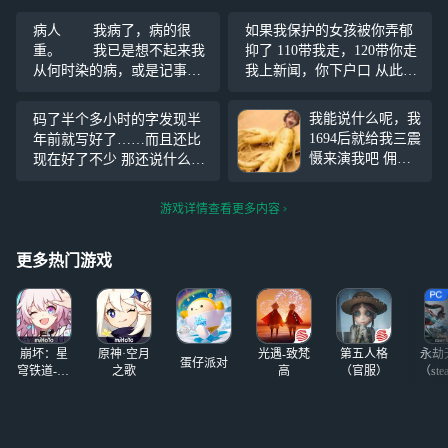
病人 我病了，病的很
如果我保护的女孩被你弄郁
重。 我已是想不起来我
抑了 110带我走，120带你走
从何时染的病，或是记事开
我上新闻，你下户口 从此十
始，但已经重症有些年头
宗罪多了一章 或者换个说
了。 病因为何我不得而
法，我做鬼也不会放过你
我能说什么呢，我
码了半个多小时的字发现半
知，只知道是心病，且在遇
1694后就给我三震
年前就写好了……而且还比
到那个可怜人后彻底爆发。
慑来演我吧 佣兵
现在好了不少 那还说什么，
与ta的邂逅是在某日下午
不会躲红蝶落地刀
改改直接用了
的来了，记者放个
游戏详情查看更多内容
板娃不知道干什
么，还有咒术解擦
环节... 我没记
更多热门游戏
错啊，我开的是5
阶排位呀
崩坏：星
原神·空月
光遇-致梵
第五人格
永劫
蛋仔派对
穹铁道-4.4
之歌
高
（官服）
（ste
版本