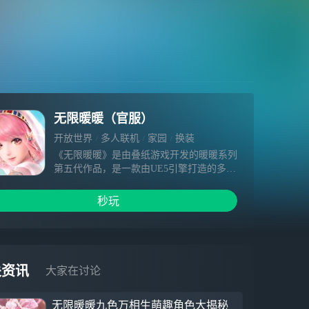
无限暖暖（官服）
开放世界
多人联机
家园
换装
《无限暖暖》是由叠纸游戏开发的暖暖系列
第五代作品，是一款由UE5引擎打造的多平
台开放世界游戏。这是一场收集美好的冒险
之旅。暖暖将与大喵一起，利用奇想力与能
秒玩
力套装，以勇气与坚守，邂逅每一份奇迹。
【主线新篇】黄金尘 伊赞之土主线终章现
已开启，全新区域“磐城”开放探索。金色庆
典的幻梦涌动，巨人文明的回音飘荡……启
关资讯
大家在讨论
程吧，奔赴黄金之乡的邀约，跟随轮回之印
的指引，见证伊赞命运的终局！
无限暖暖九色万相生萌趣角色大揭秘