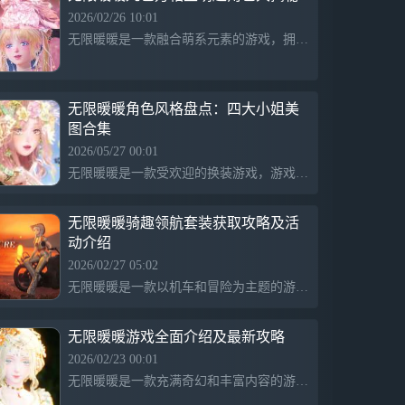
【开放世界】以奇想探索，每一处风物与传
2026/02/26 10:01
说 面对未知的谜题与挑战，举起弓箭、邀
无限暖暖是一款融合萌系元素的游戏，拥有大蝴蝶结、大双马尾、独角兽等可爱角色，强调多彩奇幻的艺术风格，表现丰富多样的创意和想象力。
伙伴协战、感悟新的能力套装……都是解法
其一。若想描画这个无限世界的边际，请带
上灵感、勇气，与好奇。
无限暖暖角色风格盘点：四大小姐美
【家园建造】空中有座暖暖的岛 在专属岛
图合集
屿，亲手打造理想家园。自由设计每一处空
2026/05/27 00:01
间，种植、采星、养鱼……这里不只是一座
无限暖暖是一款受欢迎的换装游戏，游戏中展示了不同风格的角色，包括活泼可爱的大小姐、腹黑冷艳的二小姐、清冷心善的三小姐和妩媚多姿的四小姐。玩家们对这些角色的独特魅力和穿衣搭配充满期待，无法抗拒为暖暖选择新衣服的诱惑。
岛，更是以奇想力编织的，会呼吸的梦想。
【平台跳跃】每一次跃起，都是新的冒险
无限暖暖骑趣领航套装获取攻略及活
无论身处森罗万象的奇迹大陆，还是神秘奇
动介绍
诡的空间幻境，用不同的能力组合解构关卡
2026/02/27 05:02
的精妙设计，在起落之间发现新的奥秘。
无限暖暖是一款以机车和冒险为主题的游戏，玩家通过共鸣活动获得套装和奖励，体验自由驰骋的快感。
【休闲玩法】发呆、小憩，做什么都可以
钓鱼骑行，撸猫扑蝶，和路人一起躲雨，又
无限暖暖游戏全面介绍及最新攻略
或者开一局小游戏......在这里，感受微风与
鸟鸣，尽情享受无忧无虑的静谧时光。
2026/02/23 00:01
无限暖暖是一款充满奇幻和丰富内容的游戏，拥有多样的主题如奇想、摄影、策略等，提供不断更新的玩法和精彩故事，带来温馨且多彩的游戏体验。
【联机开放】旅途有回声，灵魂不再独行