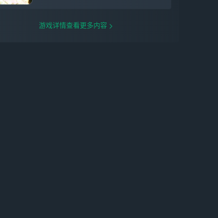
与平行世界的暖暖相遇，共赴一场美好约
定。摇铃轻响时，好友便相会。无论是牵手
同行，还是自在独往，旅途都充满乐趣。
游戏详情查看更多内容
【换装染色】是世界的摄影家，也是调色师
搭配心仪的色彩和造型，捕捉与世界的共
鸣。打开大喵相机，自定义专属滤镜和拍照
风格，用照片定格每一个跨越时间的故事。
收集美好的开放世界！
感谢各位对《无限暖暖》的关注，期待与各
位在奇迹大陆相遇！