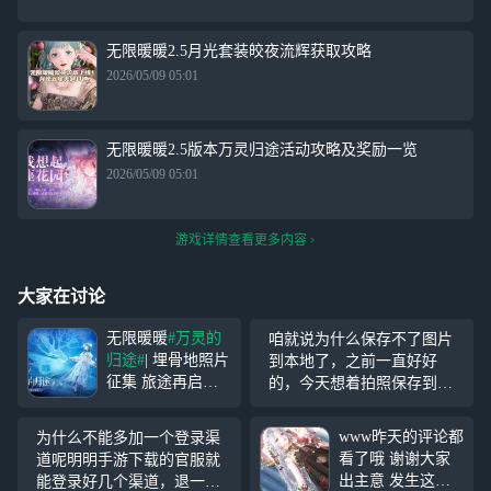
无限暖暖2.5月光套装皎夜流辉获取攻略
2026/05/09 05:01
无限暖暖2.5版本万灵归途活动攻略及奖励一览
2026/05/09 05:01
游戏详情查看更多内容
大家在讨论
无限暖暖
#万灵的
咱就说为什么保存不了图片
归途#
| 埋骨地照片
到本地了，之前一直好好
征集 旅途再启，
的，今天想着拍照保存到本
无限暖暖全新区域
地，一直说啥外部存储啥
「埋骨地」开放探
的，真无语了
www昨天的评论都
为什么不能多加一个登录渠
索！ 在消逝之
看了哦 谢谢大家
道呢明明手游下载的官服就
上，新的生命悄然
出主意 发生这种
能登录好几个渠道，退一万