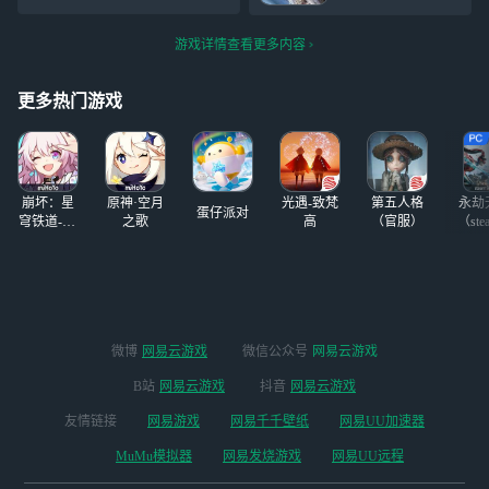
生长；所谓终点，
事情主播真的微碎
步讲都是官服吧为什么不能
更是另一段流转的
不过有暖暖和大家
多几个登录方式？
#无限暖暖
启程。踏上埋骨地
游戏详情查看更多内容
的陪伴 恢复满血
#
的旅程，见证在这
了哦
#无限暖暖#
里发生的一切吧
更多热门游戏
——
崩坏：星
原神·空月
光遇-致梵
第五人格
永劫
蛋仔派对
穹铁道-4.4
之歌
高
（官服）
（ste
版本
微博
网易云游戏
微信公众号
网易云游戏
B站
网易云游戏
抖音
网易云游戏
友情链接
网易游戏
网易千千壁纸
网易UU加速器
MuMu模拟器
网易发烧游戏
网易UU远程