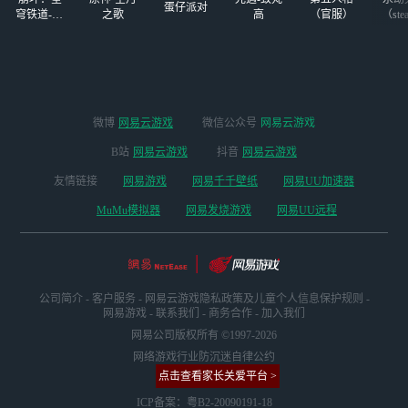
蛋仔派对
穹铁道-4.4
之歌
高
（官服）
（ste
版本
微博
网易云游戏
微信公众号
网易云游戏
B站
网易云游戏
抖音
网易云游戏
友情链接
网易游戏
网易千千壁纸
网易UU加速器
MuMu模拟器
网易发烧游戏
网易UU远程
公司简介
-
客户服务
-
网易云游戏隐私政策及儿童个人信息保护规则
-
网易游戏
-
联系我们
-
商务合作
-
加入我们
网易公司版权所有 ©1997-2026
网络游戏行业防沉迷自律公约
点击查看家长关爱平台 >
ICP备案：粤B2-20090191-18