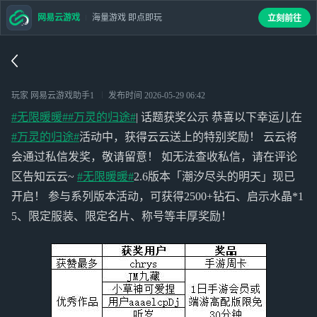
网易云游戏
海量游戏 即点即玩
立刻前往
玩家 网易云游戏助手1
发布时间
2026-05-29 06:42
#无限暖暖#
#万灵的归途#
| 话题获奖公示 恭喜以下幸运儿在
#万灵的归途#
活动中，获得云云送上的特别奖励！ 云云将
会通过私信发奖，敬请留意！ 如无法查收私信，请在评论
区告知云云~
#无限暖暖#
2.6版本「潮汐尽头的明天」现已
开启！ 参与系列版本活动，可获得2500+钻石、启示水晶*1
5、限定服装、限定名片、称号等丰厚奖励！