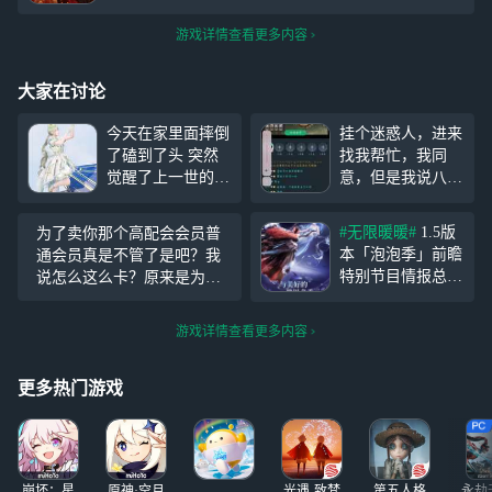
游戏详情查看更多内容
大家在讨论
今天在家里面摔倒
挂个迷惑人，进来
了磕到了头 突然
找我帮忙，我同
觉醒了上一世的记
意，但是我说八分
忆 重来一世我一
钟后，你说几点，
定要拍够 充足的
我说你看不懂就算
#无限暖暖#
1.5版
为了卖你那个高配会会员普
照片 V我一点内存
了，你怎么还骂
本「泡泡季」前瞻
通会员真是不管了是吧？我
作为报答我给你看
人？-_-||
特别节目情报总览
说怎么这么卡？原来是为了
上一世的照片
#无
感谢各位搭配师的
卖高配呀哈哈，普通班卡成p
限暖暖#
陪伴，1.5版本前
pt 高配就流畅起来了，怎么
游戏详情查看更多内容
瞻特别节目现已落
滴，普通你闲米少开始搞这
幕~ 新版本将于4
套让所有人开高配是吗？
月29日正式开启，
更多热门游戏
欢迎各位搭配师一
同牵手美好，于梦
幻的星海相遇！
在此为
崩坏：星
原神·空月
光遇-致梵
第五人格
永劫