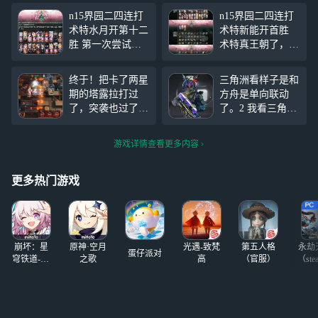
n15界园二四连打
n15界园二四连打
术特水月开第十二
术特新能开首胜
胜 第一次尝试打
术特真王朝了，拿
少点藏品(×) 有铃
特种前二的抓位来
神鼓神炒神160钱
开局一点压力都没
终于！把卡了两星
三角洲看样子是和
酒杯六层酿山河和
有，这把也是打得
期的塔露拉打过
方舟是单向联动
同时投出战血流遇
非常胡，只可惜忘
了，突袭也过了，
了。2 我看三角洲
良弈武人之争懒得
截分数了(2382)
耶 ，新约是借
也是疯了1个红皮1
刷资源了(✓)
的，娜仁遥和ins只
100总共3300 什么
游戏详情查看更多内容
精二二十级，如果
概念呢，用方舟的
有配置类似的或许
话讲就是9年多的
可以试试我的打法
月卡。有时候单向
更多热门游戏
联动也挺好的。还
是别双向了。
崩坏：星
原神·空月
光遇-致梵
第五人格
永劫
蛋仔派对
穹铁道-4.4
之歌
高
（官服）
（ste
版本