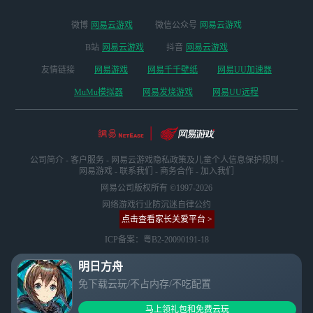
微博
网易云游戏
微信公众号
网易云游戏
B站
网易云游戏
抖音
网易云游戏
友情链接
网易游戏
网易千千壁纸
网易UU加速器
MuMu模拟器
网易发烧游戏
网易UU远程
公司简介
-
客户服务
-
网易云游戏隐私政策及儿童个人信息保护规则
-
网易游戏
-
联系我们
-
商务合作
-
加入我们
网易公司版权所有 ©1997-2026
网络游戏行业防沉迷自律公约
点击查看家长关爱平台 >
ICP备案：粤B2-20090191-18
明日方舟
免下载云玩/不占内存/不吃配置
马上领礼包和免费云玩