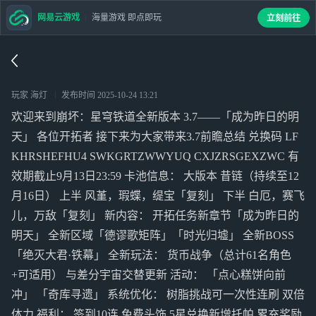
网易云游戏
海量游戏 即点即玩
立刻前往
玩家 海灯
发布时间
2025-10-24 13:21
欢迎来到崩坏：星穹铁道全新版本 3.7——「成为昨日的明
天」 各位开拓者 接下来为大家带来3.7前瞻总结 兑换码 LF
KHRSHEFHU4 SWKGRTZWWYUQ CXJZRSGEXZWC 有
效期截止9月13日23:59 卡池信息： 大版本 昔链（持续至12
月16日） 上半 风堇，瑕蝶，缇宝「复刻」 下半 白厄，赛飞
儿，万敌「复刻」 新内容： 开拓任务新章节「成为昨日的
明天」 全新区域「德谬歌矩阵」「时光归墟」 全新BOSS
「绝灭大君·铁幕」 全新玩法： 货币战争（总计61名角色
+可适用） 与差分宇宙交替更新 活动： 「点心糕饼向前
冲」 「奇库寻遗」 系统优化： 树脂挑战可一次性连刷 双倍
体力 福利： 签到10连 免费头饰 5星兑换新增托帕 累充奖励