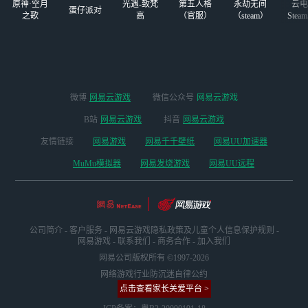
原神·空月
光遇-致梵
第五人格
永劫无间
云电
蛋仔派对
之歌
高
（官服）
（steam）
Stea
启
微博
网易云游戏
微信公众号
网易云游戏
B站
网易云游戏
抖音
网易云游戏
友情链接
网易游戏
网易千千壁纸
网易UU加速器
MuMu模拟器
网易发烧游戏
网易UU远程
公司简介
-
客户服务
-
网易云游戏隐私政策及儿童个人信息保护规则
-
网易游戏
-
联系我们
-
商务合作
-
加入我们
网易公司版权所有 ©1997-2026
网络游戏行业防沉迷自律公约
点击查看家长关爱平台 >