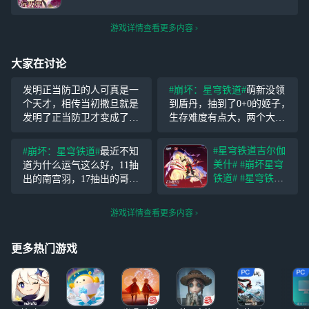
游戏详情查看更多内容
大家在讨论
发明正当防卫的人可真是一
#崩坏：星穹铁道#
萌新没领
个天才，相传当初撒旦就是
到盾丹，抽到了0+0的姬子，
发明了正当防卫才变成了恶
生存难度有点大，两个大佬
魔，前期可能觉得没什么，
一个告诉我抽0命盾丹一个告
可是到了后期，你只是打了
诉我等风堇复刻抽风堇，大
#星穹铁道吉尔伽
#崩坏：星穹铁道#
最近不知
对面一两下，你就会发现血
家能帮我看看吗
美什#
#崩坏星穹
道为什么运气这么好，11抽
条红温了。
铁道#
#星穹铁道F
出的南宫羽，17抽出的哥伦
ateUBW联动#
比娅，10抽出的爻老板，就
「天外卫星通信」
是最近抽银狼运气差了点20
游戏详情查看更多内容
https://www.bilibili.
多抽出的
com/video/BV1p4L
86cEc3/ 「星核，
更多热门游戏
我