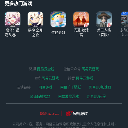
如果你看上哪个角
更多热门游戏
色/武器要抽，可
以问问我（抽哪个
角色，用多少抽）
崩坏：星
原神·空月
光遇-致梵
第五人格
永劫
蛋仔派对
穹铁道-4.4
之歌
高
（官服）
（ste
版本
微博
网易云游戏
微信公众号
网易云游戏
B站
网易云游戏
抖音
网易云游戏
友情链接
网易游戏
网易千千壁纸
网易UU加速器
MuMu模拟器
网易发烧游戏
网易UU远程
公司简介
-
客户服务
-
网易云游戏隐私政策及儿童个人信息保护规则
-