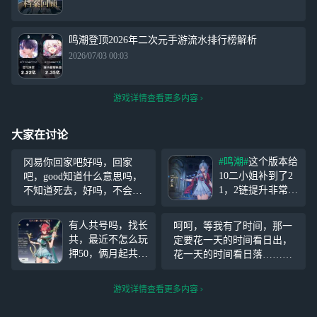
鸣潮登顶2026年二次元手游流水排行榜解析
2026/07/03 00:03
游戏详情查看更多内容
大家在讨论
#鸣潮#
这个版本给
冈易你回家吧好吗，回家
10二小姐补到了2
吧，good知道什么意思吗，
1，2链提升非常
不知道死去，好吗，不会做
大，本来11尾枪打
云游戏死去，你回家好吧，
23万，21后尾枪能
把云游戏做good一点好吗，
有人共号吗，找长
呵呵，等我有了时间，那一
打63万(UID115457
给我卡24亿延迟你滚回家
共，最近不怎么玩
定要花一天的时间看日出，
780)
去，你坠机吧好吗
押50，俩月起共，
花一天的时间看日落……还
提前退共/毁号，
要好好的把我没时间肝的鸣
押金不退 要求 每
潮补上来……(´°̥̥̥̥̥̥̥̥ω°̥̥̥̥̥̥̥̥｀)(开服
游戏详情查看更多内容
日肝完要返图，肝
玩家，如今才65级……)
出的抽数不要动，