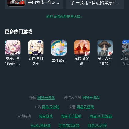
是因为我一年3/4
了 一会儿不搓点招浑身不得
都在退游】，205
劲(´◑д◐｀) 谁能给我支个招
抽3只雨果1只莱卡
啊
游戏详情查看更多内容
恩【发现米家游戏
我只有抽命座的时
候才比较欧】
更多热门游戏
崩坏：星
原神·空月
光遇-致梵
第五人格
永劫
蛋仔派对
穹铁道-4.4
之歌
高
（官服）
（ste
版本
微博
网易云游戏
微信公众号
网易云游戏
B站
网易云游戏
抖音
网易云游戏
友情链接
网易游戏
网易千千壁纸
网易UU加速器
MuMu模拟器
网易发烧游戏
网易UU远程