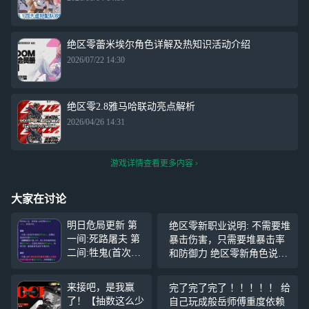
绝区零蕾米埃尔角色详解及热知识活动介绍
2026/07/22 14:30
绝区零2.8雅马哈联动亮点解析
2026/04/26 14:31
游戏详情查看更多内容
大家在讨论
明日危局更新 第
绝区零新职业说明: 不需要堆
一间:死路屠夫 第
暴击伤害，只需要堆暴击率
二间:牲鬼(首次突
和防御力 绝区零新角色说明:
破1亿血) 第三间:
一个电系神秘职业，一个风
未知侵蚀复构体 p
系击破
来接吧，是我赢
完了完了完了 ！！！！！ 给
s:环境buff如下
了！【抽数这么少
自己玩成般岳师傅重度依赖