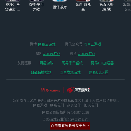
崩坏：星
原神·空月
光遇-致梵
第五人格
永劫
蛋仔派对
穹铁道-4.4
之歌
高
（官服）
（ste
版本
微博
网易云游戏
微信公众号
网易云游戏
B站
网易云游戏
抖音
网易云游戏
友情链接
网易游戏
网易千千壁纸
网易UU加速器
MuMu模拟器
网易发烧游戏
网易UU远程
公司简介
-
客户服务
-
网易云游戏隐私政策及儿童个人信息保护规则
-
网易游戏
-
联系我们
-
商务合作
-
加入我们
网易公司版权所有 ©1997-2026
网络游戏行业防沉迷自律公约
点击查看家长关爱平台 >