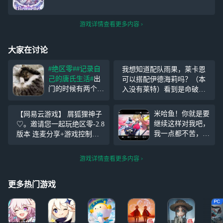
游戏详情查看更多内容
大家在讨论
#绝区零#
#记录自
我想知道配队雨果，莱卡恩
己的唐氏生活#
出
可以搭配伊德海莉吗？（本
门的时候有两个路
入没有莱特）看到是命破
过的7、8岁小孩，
冰，目前在退游，想等雨果
一个说自己已经把
复刻再回游 推荐抽吗？
米哈鱼！你就是要
【网易云游戏】 屑狐狸神子
雷霆动物看完了，
继续这样对我吧，
♡。邀请您一起玩绝区零-2.8
一个说自己已经看
我一点都不苦，一
版本 连麦分享+游戏控制，
完雷霆嘉豪了，然
点都不累！ 上次
关注我，来网易云游戏一起
后一路说着雷霆动
爱芮了歪了算了，
玩吧~ https://cg.163.com?page
物集体蹦迪鬼火老
游戏详情查看更多内容
这次希希芙还歪！
=live&user_id=63c67e
头轮椅漂移渐行渐
米哈游你就这样继
远。
续整我吧，气死我
更多热门游戏
了！！！！ 我真
的的不动了呀！