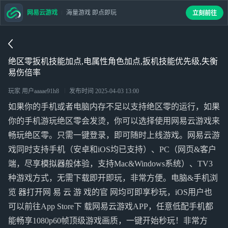
网易云游戏
海量游戏 即点即玩
立刻前往
绝区零扳机技能加点,电属性角色加点,扳机技能优先级,失衡
易伤倍率
玩家 用户aaaae91h8
发布时间
2025-04-03 13:00
如果你的手机或者电脑内存不足以支持绝区零的运行，如果
你的手机游玩绝区零会发烫，你可以选择使用网易云游戏来
畅玩绝区零。只需一键登录，即可随时上线游戏。网易云游
戏同时支持手机（安卓和iOS均已支持）、PC（网页&客户
端，尽享模拟器般体验，支持Mac&Windows系统）、TV3
种游戏方式，无需下载即开即玩，非常方便。电脑&手机浏
览 器打开网 易 云 游 戏的官 网均可即享秒玩，iOS用户也
可以前往App Store下 载网易云游戏APP，任意低配手机都
能畅享1080p60帧顶级游戏画质，一键开始秒玩！非常方