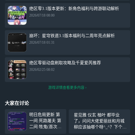
绝区零3.1版本更新：新角色福利与跨游联动解析
2026/07/18 08:00
崩坏：星穹铁道3.1版本福利与二周年亮点解析
2026/07/18 01:31
绝区零驱动盘刷取攻略及千夏爱芮推荐
2026/02/25 08:02
游戏详情查看更多内容
大家在讨论
明日危局更新 第
星见雅 仪玄 柚叶 都毕业
一间:死路屠夫 第
了，问问大佬爱丽丝和月城
二间:牲鬼(首次突
柳应该抽哪个呀^_^？下个卡
破1亿血) 第三间:
池的鬼火强度咋样值得抽