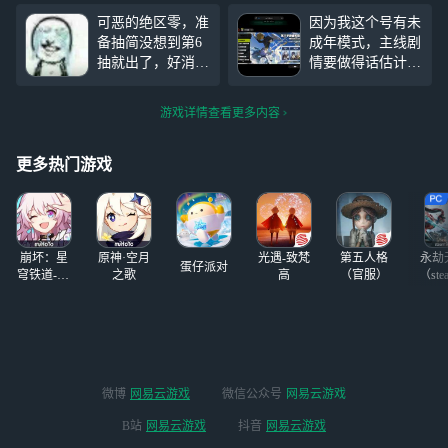
未知侵蚀复构体 p
吗？
可恶的绝区零，准
因为我这个号有未
s:环境buff如下
备抽简没想到第6
成年模式，主线剧
抽就出了，好消息
情要做得话估计会
提前金，坏消息歪
要很久，日常可能
了，还是社长我都
就没法做了，但我
游戏详情查看更多内容
歪了2个击破了，
听说任务送的代理
但是我有0+1莱特
人很强萌新一定要
啊
练，有人能帮我对
更多热门游戏
比一下利弊给个建
议吗
崩坏：星
原神·空月
光遇-致梵
第五人格
永劫
蛋仔派对
穹铁道-4.4
之歌
高
（官服）
（ste
版本
微博
网易云游戏
微信公众号
网易云游戏
B站
网易云游戏
抖音
网易云游戏