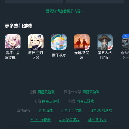
將鸣潮加入肯徳基豪华大餐,
弄，碰到我的时候就死了，
最不怕卷入被骂的一集
所以推荐大家玩贪吃蛇
游戏详情查看更多内容
更多热门游戏
崩坏：星
原神·空月
光遇-致梵
第五人格
永劫
蛋仔派对
穹铁道-4.4
之歌
高
（官服）
（ste
版本
微博
网易云游戏
微信公众号
网易云游戏
B站
网易云游戏
抖音
网易云游戏
友情链接
网易游戏
网易千千壁纸
网易UU加速器
MuMu模拟器
网易发烧游戏
网易UU远程