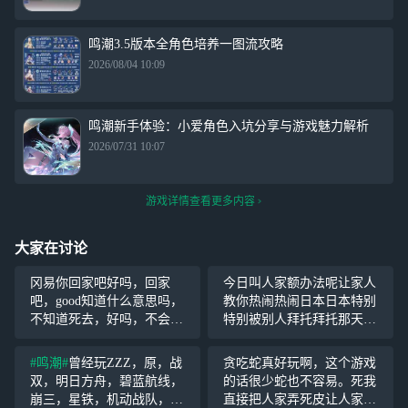
鸣潮3.5版本全角色培养一图流攻略
2026/08/04 10:09
鸣潮新手体验：小爱角色入坑分享与游戏魅力解析
2026/07/31 10:07
游戏详情查看更多内容
大家在讨论
冈易你回家吧好吗，回家
今日叫人家额办法呢让家人
吧，good知道什么意思吗，
教你热闹热闹日本日本特别
不知道死去，好吗，不会做
特别被别人拜托拜托那天你
云游戏死去，你回家好吧，
团年饭能听见放几天假推荐
把云游戏做good一点好吗，
推荐
#鸣潮#
曾经玩ZZZ，原，战
贪吃蛇真好玩啊，这个游戏
给我卡24亿延迟你滚回家
双，明日方舟，碧蓝航线，
的话很少蛇也不容易。死我
去，你坠机吧好吗
崩三，星铁，机动战队，现
直接把人家弄死皮让人家