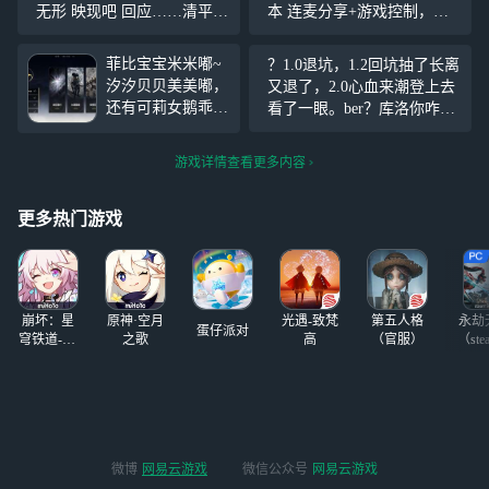
无形 映现吧 回应……清平之
本 连麦分享+游戏控制，关
愿！ 有什么能用上的吗？
注我，来网易云游戏一起玩
吧~ https://cg.163.com?page=l
菲比宝宝米米嘟~
？1.0退坑，1.2回坑抽了长离
ive&user_id=63c67e0
汐汐贝贝美美嘟，
又退了，2.0心血来潮登上去
还有可莉女鹅乖乖
看了一眼。ber？库洛你咋把
嘟，最近一个任务
登录曲目给改了？我还挺喜
没了，51级任务没
欢听的啊！还会再改回去吗/
游戏详情查看更多内容
了地图探索满了还
哭 什么时候伤痕进卡池什么
有什么玩的吗，成
时候回坑，就等他了/委屈
就也差不多了-求
更多热门游戏
求惹
#鸣潮#
崩坏：星
原神·空月
光遇-致梵
第五人格
永劫
蛋仔派对
穹铁道-4.4
之歌
高
（官服）
（ste
版本
微博
网易云游戏
微信公众号
网易云游戏