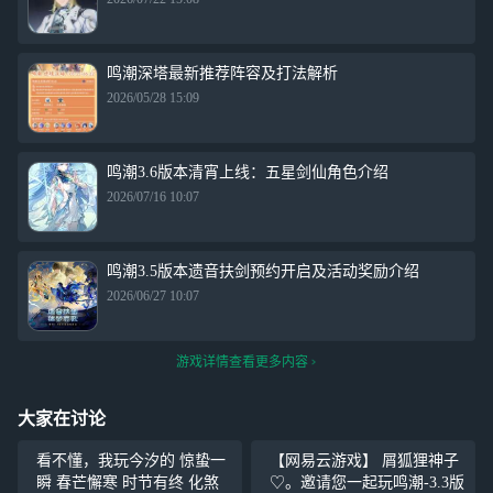
鸣潮深塔最新推荐阵容及打法解析
2026/05/28 15:09
鸣潮3.6版本清宵上线：五星剑仙角色介绍
2026/07/16 10:07
鸣潮3.5版本遗音扶剑预约开启及活动奖励介绍
2026/06/27 10:07
游戏详情查看更多内容
大家在讨论
看不懂，我玩今汐的 惊蛰一
【网易云游戏】 屑狐狸神子
瞬 春芒懈寒 时节有终 化煞
♡。邀请您一起玩鸣潮-3.3版