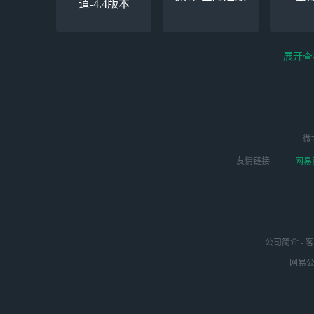
道-4.4版本
展开查
云电脑-Steam夏促
逆水寒
微
永劫无间（steam）
启动
版本
友情链接
网易
公司简介
-
客
网易公司
未定事件簿
崩坏3
明