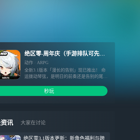
绝区零-周年庆（手游排队可先前往端游游玩）
动作
ARPG
全新3.1版本「漫长的告别」现已推出！ 命
运拨动琴弦，是明日的前奏还是告别的尾
音？ 【全新角色】 S级代理人「蕾米埃尔
（流明·异常）」 蕾米埃尔·丹，初代「虚
秒玩
狩」之一，曾经的节杖军中校，秘密组织
「达识结社」的成员。她擅长用稍有玩笑意
味的言行迅速拉近关系，但又习惯保持一种
恰到好处的距离感，令人难以捉摸。 S级代
理人「希格莉德（冰·强攻）」 「空域巡戍
关资讯
大家在讨论
局」的总务次官，林德薇恩的得力副手。因
为严肃的外表常常遭人误解，在林德薇恩的
绝区零3.1版本更新：新角色福利与跨
夸张描述下，罗斯凯利法流传着关于她「实