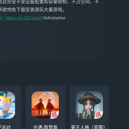
而且完全不受设备配置和容量限制，不占空间，不
所欲地免下载安装游玩大量游戏。
k">https://cg.163.com/#
/information
仔派对
光遇-致梵高
第五人格（官服）