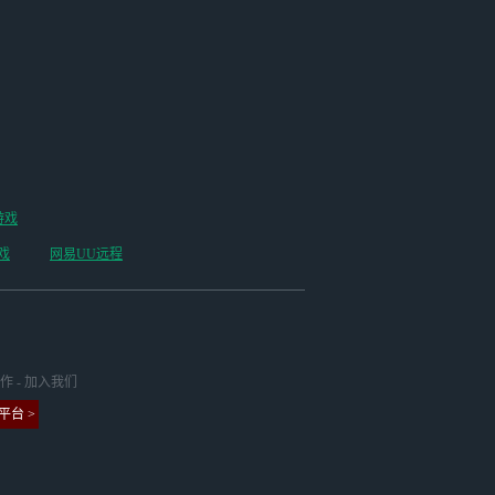
游戏
戏
网易UU远程
作
-
加入我们
台 >