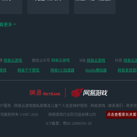
看更多
手游（全新
博
网易云游戏
微信公众号
网易云游戏
B站
网易云游戏
抖音
网易云
云手机
阴阳师
开启 ）
游戏
网易千千壁纸
网易UU加速器
MuMu模拟器
网易发烧游
户服务
-
网易云游戏隐私政策及儿童个人信息保护规则
-
网易游戏
-
联系我们
-
商务合
版权所有 ©1997-2026
网络游戏行业防沉迷自律公约
点击查看家长关爱平
ICP备案：粤B2-20090191-18
日方舟
超凡先锋
锚点降临