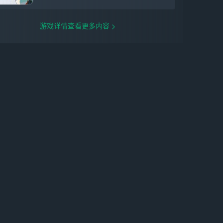
小拥有极强的以太适性体质，常被称作“天
才”，身为斥候的他，武器具有「弓」与
「刀」两种形态，可在战场进退自如，给予
游戏详情查看更多内容
敌人出其不意的攻击。 ​ 【全新音擎】 S级
音擎[空羽复归之诗（异常）] S级音擎[骁骑
礼赞（强攻）] ​ 【全新时装】 蕾米埃尔-[月
夜密语] 蕾米埃尔-[影池独舞] 希格莉德-[惊
鸿逐浪] 露西-[公主假日] ​ 【全新邦布】 S
级邦布「艾瑞儿」 ​ 【全新剧情】 全新主线
章节「漫长的告别」 命运拨动琴弦，是明
日的前奏还是告别的尾音？ 代理人信赖事
件、「密友同行」事件 新增代理人「蕾米
埃尔」、「希格莉德」信赖事件、「密友同
行」事件。 ​ 【全新活动】 「玛瑟尔周年馈
礼」 领取限定S级代理人、S级音擎、大量
菲林及其他奖励！ ——最真诚的祝福，祝
你早安、午安和晚安。 「云端礼赠」 活动
期间，累计登录7天即可获赠[加密母
带]*10！ ——云端之上的城市，正静候您
的光临。 「『嗯呢』大派送！」 累计登录
7天即可获赠[加密母带]*10、[邦布券]*10！
「嗯呢~嗯呢！（准备好了吗——罗斯凯利