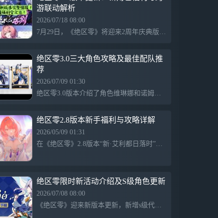
游联动解析
力比肩虚狩」、「徒手粉碎楼宇」等各类离
奇的传说。 ​ 【返场角色】 S级代理人「爱
2026/07/18 08:00
芮（以太·异常）」 「妄想天使」组合的主
7月29日，《绝区零》将迎来2周年庆典版本3.1「漫长的告别」，更新内容包括两名全新S级代理人、定制调频功能、全新主线章节及迷宫挑战等。新角色蕾米埃尔和希格莉德将上线，卡池分上下两期，并推出多项丰厚福利。此外，游戏还将与《崩坏：星穹铁道》联动，玩家可获得专属代理人和大奖励。
唱和门面担当。虽然表面看上去有着元气治
愈的少女形象，实际生活中却是个胆小怕生
的小机器人。但只要提到自己偶像相关的事
绝区零3.0三大角色攻略及最佳配队推
情，她就会展现出激动狂热的偶像宅的一
荐
面。 S级代理人「琉音（物理·击破）」
2026/07/09 01:30
「坎卜斯黑枝」的成员之一，表面上是
绝区零3.0版本介绍了角色维琳娜和诺姆。维琳娜是首个风属性角色，兼具辅助与副C能力，能降低敌人异常抗性并聚怪，适合多种异常队伍，推荐音擎武器与呼啸沙龙套装。高配队伍包括普罗米娅与维琳娜。诺姆则是火属性击破角色，专注于连携特化。整体指导提供了角色搭配、装备选择与抽取建议。
TOPS「跨部门响应客服中心」的客服，工
号2493，负责处理TOPS所有企业的客服部
门转接过来的「棘手」、「敏感」等「特
绝区零2.8版本新手福利与攻略详解
殊」投诉，实际则是黑枝的「裁决官」之
2026/05/09 01:31
一，其身份仅有TOPS少数高层与黑枝成员
在《绝区零》2.8版本“新·艾利都日落时”推出后，吸引了许多新玩家和老玩家的回归。新版本对新玩家十分友好，不仅提供了600菲林的补偿和丰富的活动，还允许新手在较长的时间内慢慢体验游戏。剧情方面，超前点映功能让玩家即使未完成前期主线也可享受最新内容，便于参与社区讨论。因此，现在是入坑的好时机，而关于普罗米娅的抽取价值也成为热门话题。
知道。 S级代理人「浮波柚叶（物理·支
援）」 「怪啖屋」成员，澄辉坪辉瓷工艺
品店释诡斋店主之女，能说会道，古灵精
怪，热爱怪谈和恶作剧的她总是和狸猫伙伴
绝区零限时新活动介绍及S级角色更新
阿釜一起展开冒险。自幼展现出与年龄不符
的成熟气质的她，身上或许隐藏着一段不为
2026/07/08 08:00
人知的故事。 S级代理人「浅羽悠真（电·
《绝区零》迎来新版本更新，新增s级代理人[诺姆(火·击破)]和[千夏(物理·支援)]，以及s级音擎[首席跟班(击破)]和[思络成歌(支援)]。限时活动“『嗯呢』从天降”和“艺术就是邦布！”也已上线，玩家可以体验更多精彩内容。
强攻）」 「对空六课」成员，浅羽悠真从