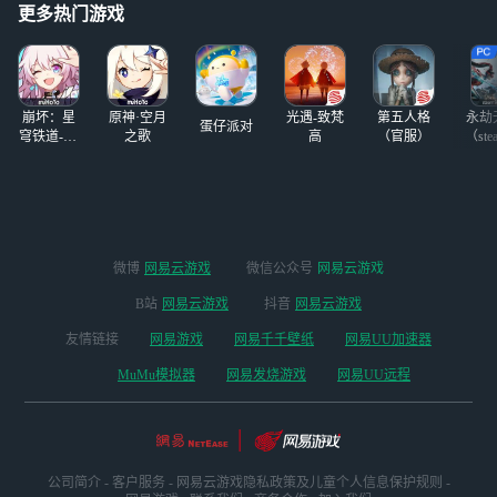
了，我可算没放弃
更多热门游戏
到了守岸人，我奋
不顾身。。 转眼
一个断断续续上线
了两个月的玩家
崩坏：星
原神·空月
光遇-致梵
第五人格
永劫
蛋仔派对
穹铁道-4.4
之歌
高
（官服）
（ste
版本
微博
网易云游戏
微信公众号
网易云游戏
B站
网易云游戏
抖音
网易云游戏
友情链接
网易游戏
网易千千壁纸
网易UU加速器
MuMu模拟器
网易发烧游戏
网易UU远程
公司简介
-
客户服务
-
网易云游戏隐私政策及儿童个人信息保护规则
-