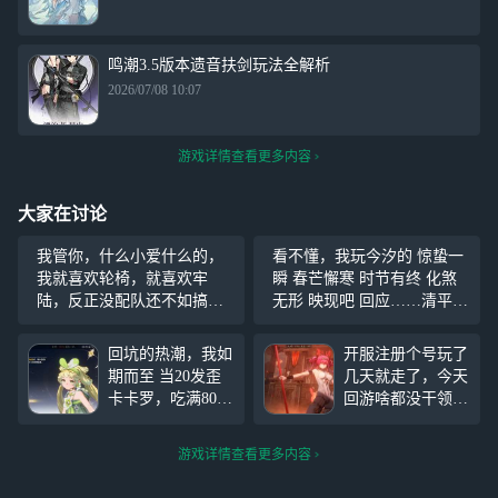
鸣潮3.5版本遗音扶剑玩法全解析
2026/07/08 10:07
游戏详情查看更多内容
大家在讨论
我管你，什么小爱什么的，
看不懂，我玩今汐的 惊蛰一
我就喜欢轮椅，就喜欢牢
瞬 春芒懈寒 时节有终 化煞
陆，反正没配队还不如搞个
无形 映现吧 回应……清平之
平民战神，况且我还有1+1的
愿！ 有什么能用上的吗？
千咲
回坑的热潮，我如
开服注册个号玩了
期而至 当20发歪
几天就走了，今天
卡卡罗，吃满80出
回游啥都没干领了
珂莱塔 还被说运
几抽，20抽出了俩
气好，我忍了 30
这个 不知道啥定
游戏详情查看更多内容
发歪雪豹，75出菲
位和强度哈，就是
比，又被说 我忍
手贱爱抽