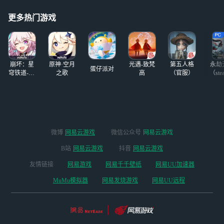
所以80的保底又与
去，你坠机吧好吗
90何异? 实在是看
更多热门游戏
不出2.0的回坑热
潮是靠这样维持的
肝啊氪啊没啥好提
的，看
崩坏：星
原神·空月
光遇-致梵
第五人格
永劫
蛋仔派对
穹铁道-4.4
之歌
高
（官服）
（ste
版本
微博
网易云游戏
微信公众号
网易云游戏
B站
网易云游戏
抖音
网易云游戏
友情链接
网易游戏
网易千千壁纸
网易UU加速器
MuMu模拟器
网易发烧游戏
网易UU远程