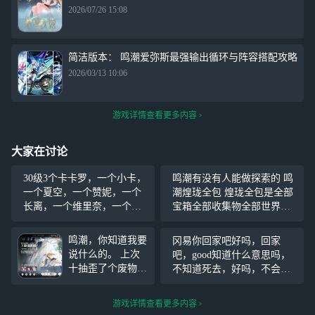
2026/07/26 15:08
简洁版本： 鸣潮爱弥斯最强输出循环与阵容搭配攻略
2026/03/13 10:06
游戏详情查看更多内容
大家在讨论
30级3个卡卡罗，一个小卡，
鸣潮有没有人能做探索的 鸣
一个夏空，一个赞妮，一个
潮煌珑全包 煌珑全包是全部
长离，一个维里奈，一个安
宝箱全部收集物全部世界任
可，一把今汐专武，没一个
务 跟一条龙攻略视频跑 有没
超过30抽，但同时麻烦也挺
有人能肝的
鸣潮，你知道我要
冈易你回家吧好吗，回家
多，只有能力养卡卡罗，地
说什么的。 上次
吧，good知道什么意思吗，
图根本没开
十抽歪了个废物，
不知道死去，好吗，不会做
竟然75出的珂莱塔
云游戏死去，你回家好吧，
这次30歪只雪豹，
把云游戏做good一点好吗，
游戏详情查看更多内容
又是70出的菲比
给我卡24亿延迟你滚回家