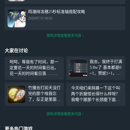
鸣潮绯洛穗25秒标准轴搭配攻略
2026/07/31 00:02
游戏详情查看更多内容
大家在讨论
我去，我终于打满
呵呵，等我有了时间，那一
5.8w了 基本都是0
定要花一天的时间看日出，
+1，赞妮1+1，千
花一天的时间看日落……还
咲2+1，弗洛洛1+1
要好好的把我没时间肝的鸣
陆赫斯、达妮娅、
潮补上来……(´°̥̥̥̥̥̥̥̥ω°̥̥̥̥̥̥̥̥｀)(开服
竹播去打前天没打
今天咱们来网暴一下这个叫:
还有常驻5星、四
玩家，如今才65级……)
完的那个啥我忘
两个折磨怪长得什么样呀？
星都是活动面板
了，反正是里面有
我嘞个跟那个长颈鹿下面装
（都没养 爽！
个白猫的一个活
了两个鼻眼似的建议直接回
动，最后一个怪直
娘胎重开，好吧CS
游戏详情查看更多内容
接把我小土豆给肘
飞了，这只剩下船
长和散华了，结果
更多热门游戏