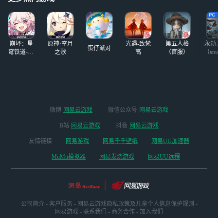
那个怪把我船长4
万多的血都给肘S
了，我真服了，竹
播气的都红温了
崩坏：星
原神·空月
光遇-致梵
第五人格
永劫
蛋仔派对
穹铁道-4.4
之歌
高
（官服）
（ste
版本
微博
网易云游戏
微信公众号
网易云游戏
B站
网易云游戏
抖音
网易云游戏
友情链接
网易游戏
网易千千壁纸
网易UU加速器
MuMu模拟器
网易发烧游戏
网易UU远程
公司简介
-
客户服务
-
网易云游戏隐私政策及儿童个人信息保护规则
-
网易游戏
-
联系我们
-
商务合作
-
加入我们