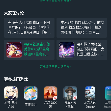
游戏详情查看更多内容
大家在讨论
有没有人可以帮我玩一下网
本人迫切的想到200粉，故发
易号的？（有会员 〖时间〗
福利 粉丝数200福利：抽送
在6月15日到6月28日 〖用户
两张周卡 规则：1.网易云等
要求〗 等级Lv.3以上，用户
级须达到四级 2.点赞加评论
哥改完名字再来 〖玩号要
此条广播可参与抽奖 3.抽奖
#星穹铁道吉尔伽
用AI做了两张图，
求〗 每天要打卡，要帮我做
绝对公平，绝对诚信 关
美什#
#崩坏星穹
做工不算精细，尤
原神和崩铁的每日，其他随
铁道#
#星穹铁道F
其是白厄这张，大
便玩，
ateUBW联动#
家可以体谅一下，
「天外卫星通信」
总之愿此行让柜子
游戏详情查看更多内容
https://www.bilibili.
兵分五路抗击黑
com/video/BV1p4L
潮。
86cEc3/ 「星核，
更多热门游戏
我
原神·空月
光遇-致梵
第五人格
永劫无间
云电
蛋仔派对
之歌
高
（官服）
（steam）
Stea