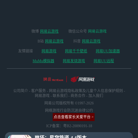
启
微博
网易云游戏
微信公众号
网易云游戏
B站
网易云游戏
抖音
网易云游戏
友情链接
网易游戏
网易千千壁纸
网易UU加速器
MuMu模拟器
网易发烧游戏
网易UU远程
公司简介
-
客户服务
-
网易云游戏隐私政策及儿童个人信息保护规则
-
网易游戏
-
联系我们
-
商务合作
-
加入我们
网易公司版权所有 ©1997-2026
网络游戏行业防沉迷自律公约
点击查看家长关爱平台 >
ICP备案：粤B2-20090191-18
崩坏：星穹铁道-4.4版本