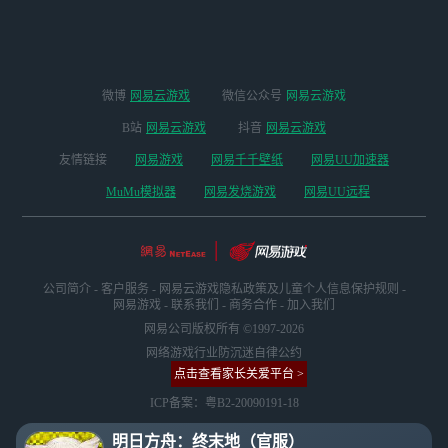
苦于设备硬件条件
无法支持。现在可
以使用网易云游
戏，让玩家配置低
也能有好体验，更
微博
网易云游戏
微信公众号
网易云游戏
可以随时随地畅玩
《明日方舟：终末
B站
网易云游戏
抖音
网易云游戏
地》。
友情链接
网易游戏
网易千千壁纸
网易UU加速器
MuMu模拟器
网易发烧游戏
网易UU远程
公司简介
-
客户服务
-
网易云游戏隐私政策及儿童个人信息保护规则
-
网易游戏
-
联系我们
-
商务合作
-
加入我们
网易公司版权所有 ©1997-2026
网络游戏行业防沉迷自律公约
点击查看家长关爱平台 >
ICP备案：粤B2-20090191-18
明日方舟：终末地（官服）