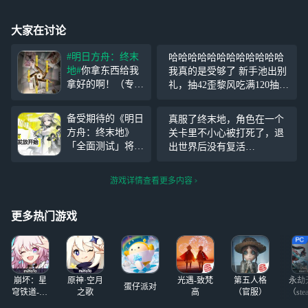
大家在讨论
#明日方舟：终末
哈哈哈哈哈哈哈哈哈哈哈哈
地#
你拿东西给我
我真的是受够了 新手池出别
拿好的啊！（专武
礼，抽42歪黎风吃满120抽，
是送的） 我不是
现在抽洁哥歪伊冯，洁哥武
厨子 我现在感觉
器也吃满保底，这真的还是
备受期待的《明日
真服了终末地，角色在一个
有点官方给了二十
人类能有的运气吗？ 加上送
方舟：终末地》
关卡里不小心被打死了，退
四小时时长 打萤
的6星自选，我直接开服拥有
「全面测试」将于
出世界后没有复活
火硬打打破产愣是
三个队， 都狠狠的
11月28日正式启
键！？！。一直说什么好像
没出来一把 卡拉
动。作为鹰角网络
断开联系。在网上找复活的
彼丘打排位从头输
游戏详情查看更多内容
从2D迈向3D的里
方法。网上也一直在钓鱼。
到尾 玩手机的时
程碑式作品，这款
导致我最好用的一个角色不
候 三角洲一天亏
游戏首次实现了多
更多热门游戏
能复活还浪费了我云玩10分
三个亿
平台全球同步发
钟。刚才打算重
行，支持PC、PS5
和移动端。 但很
多玩家都想体验最
崩坏：星
原神·空月
光遇-致梵
第五人格
永劫
高配置的《明日方
蛋仔派对
穹铁道-4.4
之歌
高
（官服）
（ste
舟：终末地》，却
版本