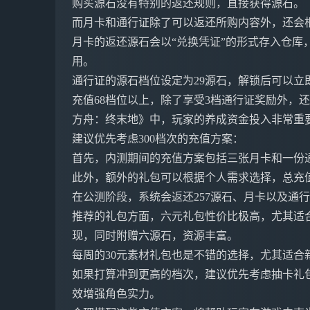
购买源石没有特别的返还规则，直接获得源石。
而月卡和通行证除了可以返还所购内容外，还会
月卡的返还源石会以“兑换凭证”的形式存入仓库
用。
通行证的源石档位设定为29源石，解锁后可以立
充值68档位以上，除了享受3档通行证奖励外，
方舟：终末地》中，玩家的养成资金投入非常重
建议优先考虑300档次的充值方案：
首先，内测期间的充值方案包括三张月卡和一份通
此外，额外的礼包可以根据个人需求选择，总充值
在公测阶段，系统会返还257源石、月卡以及通
推荐的礼包方面，六元礼包性价比极高，尤其适合
现，同时附赠六源石，资源丰富。
每周的30元素材礼包也是不错的选择，尤其适合
如果打算冲到更高的档次，建议优先考虑抽卡礼包，
效增强角色实力。