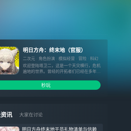
明日方舟：终末地（官服）
二次元
角色扮演
模拟经营
冒险
科幻
欢迎登陆塔卫二，这是一个天灾横行，危机
遍地的世界。曾经的开拓者们已经在多年的
拼搏下站稳了脚跟，高墙庇护下的聚居地与
移动城市构建了文明的新根基。但在远离城
秒玩
市建设环带区的未开发地，延展到天际的荒
野与无人区依然等待着开拓与探索，这个世
界的大部分土地还未被刻上新文明的印记。
关资讯
大家在讨论
明日方舟终末地干员礼物清单与信赖