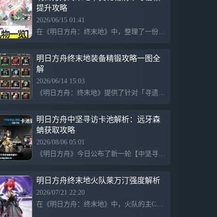
提升攻略
2026/06/15 01:41
在《明日方舟：终末地》中，整理了一份干员的礼物清单，以帮助玩家快速提升干员的信赖度。与精锻相比，信赖提升的性价比更高，建议管理员在备战危机合约时不忘增强干员的信赖度。
明日方舟终末地装备精锻攻略一图全
解
2026/06/14 15:03
《明日方舟：终末地》提供了针对「寻遗散记」版本护手类装备的精锻攻略，概述了精锻词条的更新及优化方向。新增的「源石技艺强度」词条适用于物理体系养成。同时，对装备标签进行了调整，引入了「概率」标签以标示当前版本中数值或成功率较高的装备。精锻装备需同部位且属性达标，并解释了相同部位装备的基础词条特点及精锻优先逻辑。
明日方舟中坚寻访卡池解析：远牙森
蚺获取攻略
2026/08/06 05:01
《明日方舟》今日公布了新一轮【中坚寻访】卡池信息，开放时间为8月6日至8月20日，包含六星干员远牙和森蚺，五星干员雷蛇、巫恋、崖心。玩家可通过高级凭证或通用凭证兑换干员，降低获取门槛。此次卡池结束后，UP干员将返回常驻寻访，玩家需合理规划合成玉与高级凭证以获取心仪干员。
明日方舟终末地火队莱万汀强度解析
2026/07/21 22:20
在《明日方舟：终末地》中，火队的主C莱万汀作为1.0版本的劳模，在1.3中经过卡缪的补强显著提升了吸火效率与群体能力，但在单体输出上仍面临挑战。尽管火队的DPS表现达到T1水平，但在实战中需考虑各种复杂因素，如火的叠加和连携时机。这导致在面对新boss时，尽管成功在2分42秒内击败对手，仍需优化战术以应对时间限制与技能机制。