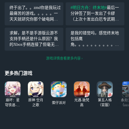
终于出了。。zmd你是我玩过
#明日方舟：终末地#
最后一
最痛苦的游戏。。。。。一
分钟签了到一发出了卡繆
天天就研究你那个破电网还
（上次十发出白厄专武期中
有你那个工
年级排名倒退100名） 难道
业。。。。。。。。。 卡缪
期末又要炸了吗-_-||
求解，是不是手游版云游不
是我的错觉吗，感觉终末地
啊。。你怎么这么帅。。。
支持手柄还是什么原因？我
包括鹰
你但凡难看一点我都不带玩
的Xbox手柄连接了但毫无反
角。。。。。。。。。。。。。
的。但是你都帅成这样
应，云玩菜单也并没有和手
要凉了～(￣▽￣～)(～￣▽
了。。。。
柄外设相关的选项 端游支持
￣)～
游戏详情查看更多内容
吗？
更多热门游戏
崩坏：星
原神·空月
光遇-致梵
第五人格
永劫
蛋仔派对
穹铁道-4.4
之歌
高
（官服）
（ste
版本