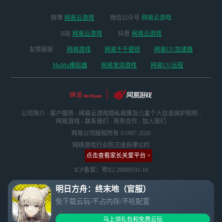
微博
网易云游戏
微信公众号
网易云游戏
B站
网易云游戏
抖音
网易云游戏
友情链接
网易游戏
网易千千壁纸
网易UU加速器
MuMu模拟器
网易发烧游戏
网易UU远程
公司简介
-
客户服务
-
网易云游戏隐私政策及儿童个人信息保护规则
-
网易游戏
-
联系我们
-
商务合作
-
加入我们
网易公司版权所有 ©1997-2026
网络游戏行业防沉迷自律公约
点击查看家长关爱平台 >
ICP备案：粤B2-20090191-18
明日方舟：终末地（官服）
免下载云玩/不占内存/不吃配置
马上领礼包和免费云玩