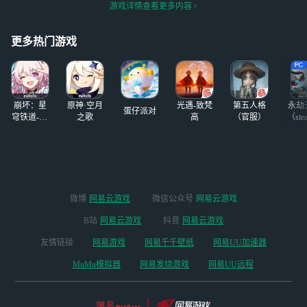
求冈易云游戏神秘网络端善
期末又要炸了吗-_-||
游戏详情查看更多内容
待我
更多热门游戏
崩坏：星
原神·空月
光遇-致梵
第五人格
永劫
蛋仔派对
穹铁道-4.4
之歌
高
（官服）
（ste
版本
微博
网易云游戏
微信公众号
网易云游戏
B站
网易云游戏
抖音
网易云游戏
友情链接
网易游戏
网易千千壁纸
网易UU加速器
MuMu模拟器
网易发烧游戏
网易UU远程