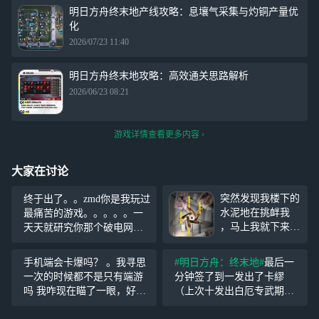
明日方舟终末地产线攻略：息壤气采集与灼铜产量优
化
2026/07/23 11:40
明日方舟终末地攻略：高效通关思路解析
2026/06/23 08:21
游戏详情查看更多内容
大家在讨论
突然发现我楼下的
终于出了。。zmd你是我玩过
水泥地在挑衅我
最痛苦的游戏。。。。。一
，马上我就下来肘
天天就研究你那个破电网还
击它 还有你！房
有你那个工
梁！ 上次拔河比
业。。。。。。。。。 卡缪
手机端会卡爆吗？ 。我寻思
#明日方舟：终末地#
最后一
试被人发现了，没
啊。。你怎么这么帅。。。
一次的时候都不是只有端游
分钟签了到一发出了卡繆
比成！ 等我回来
你但凡难看一点我都不带玩
吗 我咋现在瞄了一眼，好像
（上次十发出白厄专武期中
好好和你比比
#明
的。但是你都帅成这样
要出手机端。 那不得玩玩，
年级排名倒退100名） 难道
日方舟：终末地#
了。。。。