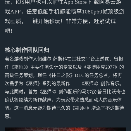
玩，iOS用户也可以前往App Store下 载网易云游
戏APP，任意低配手机都能畅享1080p60帧顶级游
戏画质，一键开始秒玩！非常方便，赶紧试试
吧！
核心制作团队回归
著名游戏制作人佩维尔·萨斯科在其社交平台上透露，曾担
任《巫师3》主要任务设计的专家以及《赛博朋克2077》的
高级任务策划，现任《往日之影》DLC的任务总监，将再
次携手为《巫师》系列的最新作——《巫师4》创作音乐。
与此同时，曾为《巫师3》创作配乐的马尔钦·普日比沃奇也
确认将继续为新作献声，为玩家带来熟悉而动人的音乐体
验。这一消息无疑为期待已久的《巫师4》增添了不少期待
感。