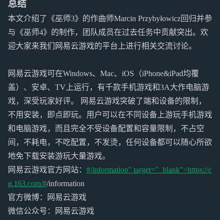
总结
本文介绍了《巫师3》的作曲师Marcin Przybyłowicz回归并参
与《巫师4》的制作，团队成员在过去任务中贡献突出。欢
迎大家来我们网易云游戏的平台上进行相关交流讨论。
网易云游戏可在Windows、Mac、iOS（iPhone&iPad均覆
盖）、安卓、TV上运行，有千款手机游戏和3A大作电脑游
戏，深受玩家好评。 网易云游戏突破了端和设备的限制，
不用安装，即点即玩。用户可以在不同设备上游玩手机游戏
和电脑游戏，而且完全不受设备配置和容量限制，不占空
间，不耗电，不吃配置，不发烫，任何设备都可以随心所欲
地免下载安装游玩大量游戏。
网易云游戏官方网站：
#/information" target="_blank">https://c
g.163.com/#
/information
官方微博：网易云游戏
微信公众号：网易云游戏