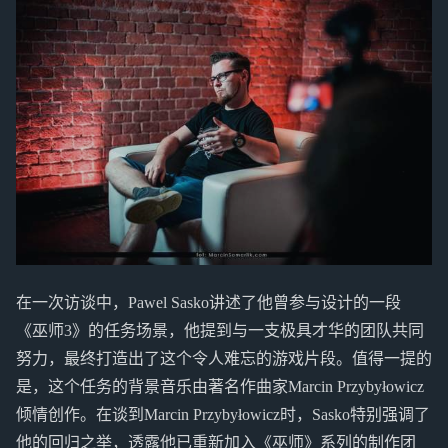
在一次访谈中，Pawel Sasko讲述了他曾参与设计的一段
《巫师3》的任务场景，他提到与一支极具才华的团队共同
努力，最终打造出了这个令人难忘的游戏片段。值得一提的
是，这个任务的背景音乐由著名作曲家Marcin Przybyłowicz
倾情创作。在谈到Marcin Przybyłowicz时，Sasko特别强调了
他的回归之举，透露他已重新加入《巫师》系列的制作团