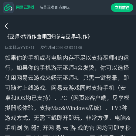
网易云游戏
海量游戏 即点即玩
立刻前往
《巫师3传奇作曲师回归参与巫师4制作》
玩家 陆沉YYDS11
发布时间
2026-02-03 11:06
如果你的手机或者电脑内存不足以支持巫师4的运
行，如果你的手机游玩巫师4会发烫，你可以选择
使用网易云游戏来畅玩巫师4。只需一键登录，即
可随时上线游戏。网易云游戏同时支持手机（安
卓和iOS均已支持）、PC（网页&客户端，尽享模
拟器般体验，支持Mac&Windows系统）、TV3种
游戏方式，无需下载即开即玩，非常方便。电脑&
手机浏 览 器打开网 易 云 游 戏的官 网均可即享秒