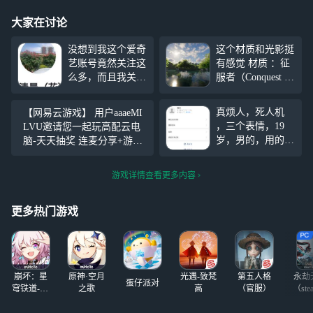
大家在讨论
没想到我这个爱奇
这个材质和光影挺
艺账号竟然关注这
有感觉 材质 ：征
么多，而且我关注
服者（Conquest Re
的还有一些用户，
source Pack） 光影
主要是没有发视频
：photon
真烦人，死人机
【网易云游戏】 用户aaaeMI
的原因，所以我就
，三个表情，19
LVU邀请您一起玩高配云电
连用户也给关注
岁，男的，用的手
脑-天天抽奖 连麦分享+游戏
了，艹就不应关注
机是vivo手机100
控制，关注我，来网易云游
的
多块钱多块钱，拼
戏一起玩吧~ https://cg.163.co
游戏详情查看更多内容
多多上面买的，真
m?page=live&user_id=6
的是笑死了，天天
就知道打游戏，他
更多热门游戏
的steam账号才两
个游戏，天天只会
玩别人的steam账
号，
崩坏：星
原神·空月
光遇-致梵
第五人格
永劫
蛋仔派对
穹铁道-4.4
之歌
高
（官服）
（ste
版本