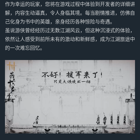
作为幸运的玩家，您将在游戏过程中体验到开发者的详细讲
解，内容生动逼真，令人身临其境。每当剧情推进，仿佛自
己化身为书中的英雄，亲身经历各种惊险与奇遇。
虽说游侠曾经经历过无数江湖风云，但这种沉浸式的体验，
依然让人感受到前所未有的激动和新鲜感，成为江湖旅途中
的一次难忘回忆。