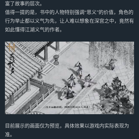
富了故事的层次。
值得一提的是，书中的人物特别强调“恩义”的价值，角色的
行为举止都以义气为先，让人难以想象在深宫之中，竟然有
如此懂得江湖义气的作者。
目前展示的画面仅为预览，具体效果以游戏内实际表现为
准。