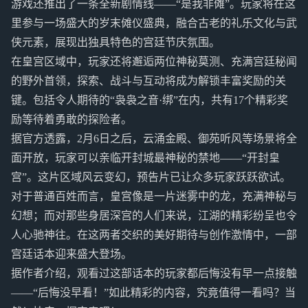
游戏还推出了一条全新剧情线——“是我非傩”。玩家将在这
里参与一场盛大的岁末傩仪盛典，融合古老的礼乐文化与武
侠元素，展现出独具特色的宫廷节庆氛围。
在皇宫区域中，玩家还将邂逅两位神秘莫测、充满宫廷秘闻
的野外首领，探索、战斗与互动将成为解锁丰富奖励的关
键。包括令人期待的“袅袅之音·绑”在内，共有17个精彩奖
励等待着勇敢的探险者。
据官方透露，2月6日之后，云涌金殿、御苑听风等场景将全
面开放，玩家可以亲临开封城最神秘的禁地——“开封皇
宫”。这片区域风云变幻，预告片已让众多玩家跃跃欲试。
对于普通百姓而言，皇宫像是一片迷雾中的龙，充满神秘与
幻想；而对那些身居深宫的人们来说，江湖的精彩纷呈也令
人心驰神往。在这两者交织的美好期待与创作激情中，一部
宫廷话本迎来盛大登场。
据作者介绍，观看过这部话本的玩家都后悔没有早一点接触
——“后悔没早看！”如此精彩的内容，究竟值得一看吗？当