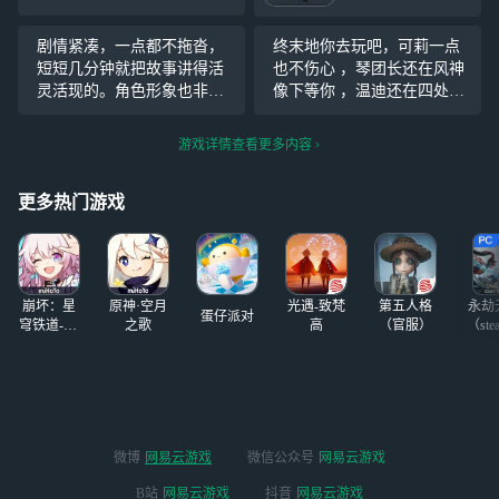
月22日即将来袭！
将带飞电队，超越莱万汀，
预下载现已开放，
成为版本霸权。为了培养出
剧情紧凑，一点都不拖沓，
终末地你去玩吧，可莉一点
玩家可提前下载游
一个完整的电队，建议大家
短短几分钟就把故事讲得活
也不伤心 ，琴团长还在风神
戏资源！但很多玩
块去把洁尔佩塔给抽出来
灵活现的。角色形象也非常
像下等你 ，温迪还在四处吹
家都想体验最高配
鲜明和可爱，画面色彩明亮
着风找你 ，钟离只能在往生
置的《明日方舟：
舒适，配音更是贴合角色性
堂忧郁听书 ，纳西妲蜷在净
游戏详情查看更多内容
终末地》，却苦于
格，让人忍不住看完，还想
善宫哭红了眼 ，芙宁娜再一
设备硬件条件无法
再刷一遍❛˓◞˂̵✧
次陷入无尽绝望 ，玛薇卡的
支持。网易云游戏
更多热门游戏
火神信仰彻底崩溃
可以完美解决以上
烦恼，免下载不占
内存，支持安卓/i
OS/PC/TV全终端
接入，轻松实现4
崩坏：星
原神·空月
光遇-致梵
第五人格
永劫
蛋仔派对
K分辨率与120帧
穹铁道-4.4
之歌
高
（官服）
（ste
版本
的超流畅体验。
微博
网易云游戏
微信公众号
网易云游戏
B站
网易云游戏
抖音
网易云游戏