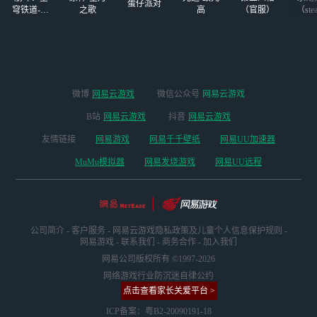
蛋仔派对
穹铁道-4.4
之歌
高
（官服）
（ste
版本
微博
网易云游戏
微信公众号
网易云游戏
B站
网易云游戏
抖音
网易云游戏
友情链接
网易游戏
网易千千壁纸
网易UU加速器
MuMu模拟器
网易发烧游戏
网易UU远程
公司简介
-
客户服务
-
网易云游戏隐私政策及儿童个人信息保护规则
-
网易游戏
-
联系我们
-
商务合作
-
加入我们
网易公司版权所有 ©1997-2026
网络游戏行业防沉迷自律公约
点击查看家长关爱平台 >
ICP备案：粤B2-20090191-18