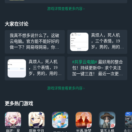
游戏详情查看更多内容
大家在讨论
真烦人，死人机
我真不想多说什么了。这破
，三个表情，19
云电脑。官方能不能好好的
岁，男的，用的手
做一下？网易呀网易，你这
机是vivo手机100
么大一个破公司。能不能好
多块钱多块钱，拼
好做一下？明明网络速度很
真烦人，死人机
#共享云电脑#
最好用的整合
多多上面买的，真
快，没有一点延迟。结果他
，三个表情，19
包！持续更新中~ 求个关注
的是笑死了，天天
就是要重新连接。我是真无
岁，男的，用的手
加一键三连！ 最近一次更新
就知道打游戏，他
语，谁懂？Boss打到残血，
机是vivo手机100
整合包是 【2025年】不用担
的steam账号才两
马上
多块钱多块钱，拼
心，就是最新的！直接下载
个游戏，天天只会
游戏详情查看更多内容
多多上面买的，真
就好了 拿了资源就给个关注
玩别人的steam账
的是笑死了，天天
吧，绝对是全网最好的整合
号，
就知道打游戏，他
更多热门游戏
包~ 拿完不会用
的steam账号才两
个游戏，天天只会
玩别人的steam账
号，
崩坏：星
原神·空月
光遇-致梵
第五人格
永劫