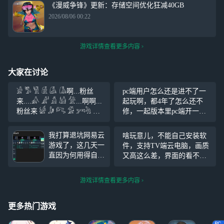
《漫威争锋》更新：存储空间优化狂减40GB
2026/08/06 00:22
游戏详情查看更多内容
大家在讨论
𓀂 𓀄 𓀅 𓀆 𓀇 𓀈啊...粉丝
pc端用户怎么还是进不了一
来....𓀉 𓀊 𓀋 𓀌 𓀍...啊啊...
起玩啊，都4年了怎么还不
粉丝来 𓀎 𓀏 𓀐 𓀑 𓀒𓀓 𓀔
修，一起版本里pc端开一起
𓀕 𓀖 𓀗啊啊....粉丝从四面八
玩多爽啊现在还得一边看手
方来... 听我说 谢谢你 因为有
机一边用电脑
我打算退坑网易云
啥玩意儿，不能自己安装软
你 温暖了四季
游戏了，这几天一
件，支持TV端云电脑，画质
直因为何用得自己
又高这么差，界面的看不见
取的名字来一起玩
显示的是啥，连个客服都找
会产生一些不好的
不到
游戏详情查看更多内容
心理，我也同时被
系统封号过，在这
5年后甚至以后，
更多热门游戏
总有一天会离开很