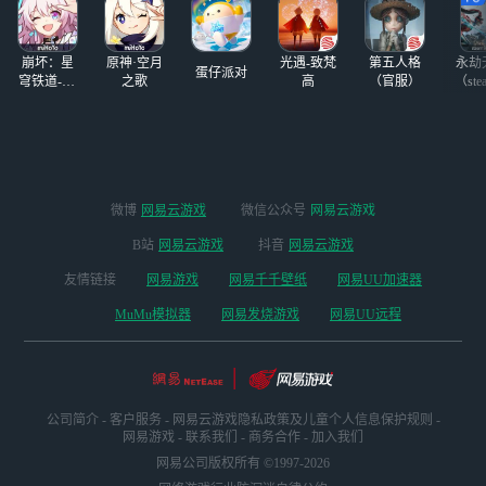
长时间的，我曾经
玩的游戏都是从网
易云游戏的推荐里
崩坏：星
原神·空月
光遇-致梵
第五人格
永劫
入坑的，
蛋仔派对
穹铁道-4.4
之歌
高
（官服）
（ste
版本
微博
网易云游戏
微信公众号
网易云游戏
B站
网易云游戏
抖音
网易云游戏
友情链接
网易游戏
网易千千壁纸
网易UU加速器
MuMu模拟器
网易发烧游戏
网易UU远程
公司简介
-
客户服务
-
网易云游戏隐私政策及儿童个人信息保护规则
-
网易游戏
-
联系我们
-
商务合作
-
加入我们
网易公司版权所有 ©1997-2026