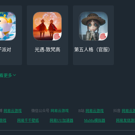
仔派对
光遇-致梵高
第五人格（官服）
看更多
手游（全新
博
网易云游戏
微信公众号
网易云游戏
B站
网易云游戏
抖音
网易云
云手机
阴阳师
开启 ）
游戏
网易千千壁纸
网易UU加速器
MuMu模拟器
网易发烧游