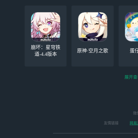
崩坏：星穹铁
原神·空月之歌
蛋
道-4.4版本
展开查
云电脑-Steam夏促
逆水寒
微
永劫无间（steam）
启动
版本
友情链接
网易