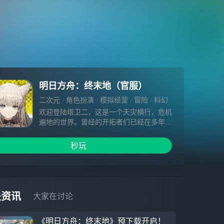
明日方舟：终末地（官服）
二次元
角色扮演
模拟经营
冒险
科幻
欢迎登陆塔卫二，这是一个天灾横行，危机
遍地的世界。曾经的开拓者们已经在多年的
拼搏下站稳了脚跟，高墙庇护下的聚居地与
移动城市构建了文明的新根基。但在远离城
秒玩
市建设环带区的未开发地，延展到天际的荒
野与无人区依然等待着开拓与探索，这个世
界的大部分土地还未被刻上新文明的印记。
关资讯
大家在讨论
《明日方舟：终末地》预下载开启！