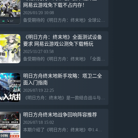
网易云游戏免下载不占内存！
2026/01/20 10:08
备受期待的《明日方舟：终末地》全球公测于2026年1月22日即将来袭！预下载现已开放，玩家可提前下载游戏资源！但很多玩家都想体验最高配置的《明日方舟：终末地》，却苦于设备硬件条件无法支持。网易云游戏可以完美解决以上烦恼，免下载不占内存，支持安卓/iOS/PC/TV全终端接入，轻松实现4K分辨率与120帧的超流畅体验。
《明日方舟：终末地》全面测试设备
要求 网易云游戏公测免下载畅玩
2025/11/27 03:58
备受期待的《明日方舟：终末地》「全面测试」将于11月28日正式启动。作为鹰角网络从2D迈向3D的里程碑式作品，这款游戏首次实现了多平台全球同步发行，支持PC、PS5和移动端。 但很多玩家都想体验最高配置的《明日方舟：终末地》，却苦于设备硬件条件无法支持。现在可以使用网易云游戏，让玩家配置低也能有好体验，更可以随时随地畅玩《明日方舟：终末地》。
明日方舟终末地新手攻略：塔卫二全
面入门指南
2026/07/19 22:25
《明日方舟：终末地》是一款结合战斗与建设的策略游戏，在壮丽但危险的塔卫二世界中，玩家以“终末地工业”管理员的身份开拓新文明。游戏包括战斗、探索、建造、养成等环节，并提供主线流程、卡池抽取推荐、干员养成、基建指南和新手活动等模块，助力玩家快速上手。管理员们在完成四号谷地剧情后，可提前进入武陵，任务进度不会受影响。
明日方舟终末地战争回响阵容推荐
2026/07/18 15:02
本期介绍了《明日方舟：终末地》中1.4版本的新增常驻玩法“战争回响”，提供了关卡机制、打法和阵容推荐。完成三个关卡并打满1星即可获得全部嵌晶玉奖励，不必追求满星9星难度。建议使用电队和莱万汀队进行挑战，表现出色。