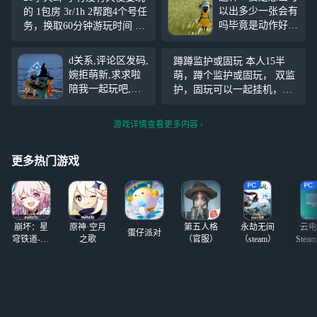
以出多少一张会有
的 1包房 3r/1h 2帮跑4个号任
吗毕竟是动作好像
务，换取60分钟游玩时间 3
基本都有先祖全图
跑22蜡烛＋任务，换取50分
收集叫声的话好像
钟游玩时间
d关系,评论区发码,
蹲蹲监护或固玩 本人15半
也差一两个就满了
婉拒萌新,求求啦
萌，蹲个监护或固玩， 双监
总氪金礼包的话应
陪我一起玩吧,卡
护，固玩可以一起挂机，上
该是有70多吧接近
女生呀.看到就加↓
线时间不固定，除光遇还玩
80
下方是大小号,本
王者蛋仔迷你，不卡年龄不
游戏详情查看更多内容
人女生16嘿嘿=^･
卡建模，但监护要比我会玩
ω･^=
#光遇狂欢季
#
更多热门游戏
崩坏：星
原神·空月
第五人格
永劫无间
云电
蛋仔派对
穹铁道-4.4
之歌
（官服）
（steam）
Stea
版本
启