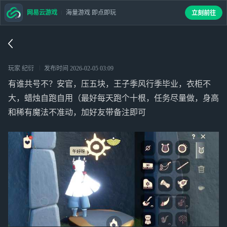
网易云游戏
海量游戏 即点即玩
立刻前往
玩家 纪衍
发布时间
2026-02-05 03:09
有谁共号不？安官，压五块，王子季风行季毕业，衣柜不
大，蜡烛自跑自用（最好每天跑个十根，任务尽量做，身高
和稀有魔法不准动，加好友带备注即可