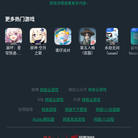
日常就可以。我是
如果要玩光遇的话只能玩我
游戏详情查看更多内容
初始女19，刚高考
的号或者渠道服我的号是游
完。白枭是我的现
客模式我怕意外
实朋友。我从今年
更多热门游戏
2月16号开始玩
的，算是半萌新，
我不用你天天带我
跑图，因为我自己
崩坏：星
原神·空月
第五人格
永劫无间
云电
也要带
蛋仔派对
穹铁道-4.4
之歌
（官服）
（steam）
Stea
版本
启
微博
网易云游戏
微信公众号
网易云游戏
B站
网易云游戏
抖音
网易云游戏
友情链接
网易游戏
网易千千壁纸
网易UU加速器
MuMu模拟器
网易发烧游戏
网易UU远程