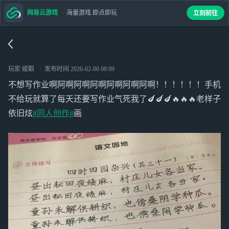
网易云游戏
海量游戏 即点即玩
立刻前往
玩家 縱觀
发布时间
2026-02-06 08:09
不想写作业啊阿啊阿啊阿啊阿啊阿啊阿啊！！！！！！手机
不给玩就算了每天还要写作业气死我了🍆🍆🍆🔥🔥🔥老样子
依旧炫
#同人创作#
画