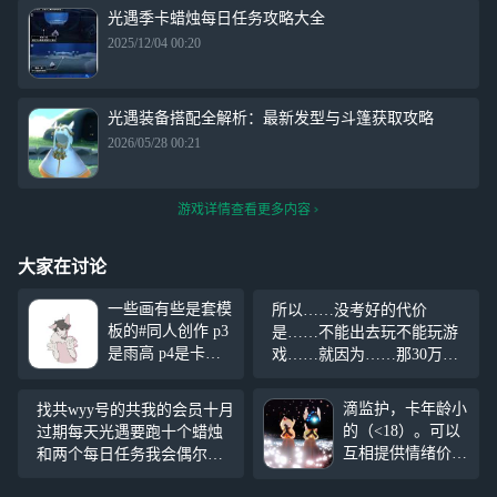
光遇季卡蜡烛每日任务攻略大全
2025/12/04 00:20
光遇装备搭配全解析：最新发型与斗篷获取攻略
2026/05/28 00:21
游戏详情查看更多内容
大家在讨论
一些画有些是套模
所以……没考好的代价
板的#同人创作 p3
是……不能出去玩不能玩游
是雨高 p4是卡龙 p
戏……就因为……那30万？
5是巫菇 p6白菇 p8
我一说想玩……就让我拿出3
是白菇卡龙其他都
0万还她……呵，哭被说是装
滴监护，卡年龄小
找共wyy号的共我的会员十月
是自设和oc
给她看的，那当初生我干什
的（<18）。可以
过期每天光遇要跑十个蜡烛
么啊……养不了养不起就别
互相提供情绪价
和两个每日任务我会偶尔上
要啊
值，一起聊聊天聊
线明天或者后天会回答对了