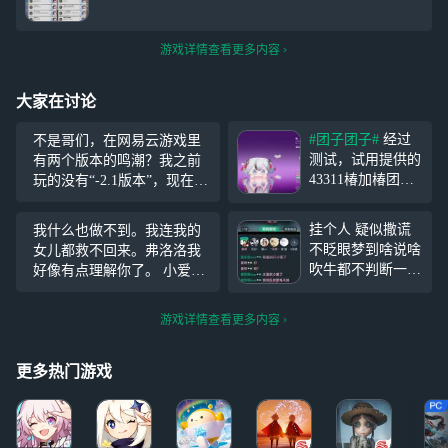
游戏详情查看更多内容
大家在讨论
#团子团子#
经过
不是哥们，在网易云游戏里
测试，试用提供的
有两个版本的鸣潮？我之前
43311椿加椿团子
玩的没有“-2.1版本”，现在发
装4红攻击爆伤，1
现找不到了，来这个版本上
通用伤害攻击，1
号发现丢失了我之前的登录
挂个人 疑似撒谎
我什么也做不到。我连我的
爆击攻击团子（15
状态了什么鬼？
不眨眼梦到啥说啥
女儿都救不回来。弗洛洛我
0727）比3红攻击
吹牛都不判断一下
好像有点理解你了。 小爱，
爆伤，2通用伤害
是不是合理 就是
我想你了，小爱，你别走
攻击，1爆击攻击
避雷一下即可 只
啊，小爱。 我什么也做不
的团子（148243）
游戏详情查看更多内容
是本人单纯很烦这
到，我就只能看着小爱选择
伤害略高。但如果
种人才挂的 告诉
选择去门后。 小爱，你别当
有守
我充两万抽了二十
更多热门游戏
什么英雄了，别去拯救世界
只小爱我丢真是太
了，
厉害了 有钱也不
能这么霍霍吧 还