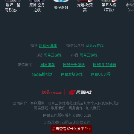
三连金 啥运气能
崩坏：星
原神·空月
光遇-致梵
第五人格
永劫
弄三连
蛋仔派对
穹铁道-4.4
之歌
高
（官服）
（ste
版本
微博
网易云游戏
微信公众号
网易云游戏
B站
网易云游戏
抖音
网易云游戏
友情链接
网易游戏
网易千千壁纸
网易UU加速器
MuMu模拟器
网易发烧游戏
网易UU远程
公司简介
-
客户服务
-
网易云游戏隐私政策及儿童个人信息保护规则
-
网易游戏
-
联系我们
-
商务合作
-
加入我们
网易公司版权所有 ©1997-2026
网络游戏行业防沉迷自律公约
点击查看家长关爱平台 >