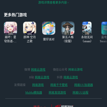
是白菇卡龙其他都
遇到好友会说不是
有点心动，在犹豫
游戏详情查看更多内容
是自设和oc
本人 全程录像，
ing (os
也可牵手 有意向
丝 可先付定金，
更多热门游戏
安官
崩坏：星
原神·空月
第五人格
永劫无间
云电
蛋仔派对
穹铁道-4.4
之歌
（官服）
（steam）
Stea
版本
启
微博
网易云游戏
微信公众号
网易云游戏
B站
网易云游戏
抖音
网易云游戏
友情链接
网易游戏
网易千千壁纸
网易UU加速器
MuMu模拟器
网易发烧游戏
网易UU远程