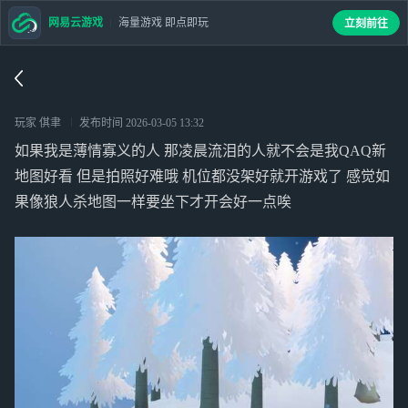
网易云游戏
海量游戏 即点即玩
立刻前往
玩家 倛聿
发布时间
2026-03-05 13:32
如果我是薄情寡义的人 那凌晨流泪的人就不会是我QAQ新
地图好看 但是拍照好难哦 机位都没架好就开游戏了 感觉如
果像狼人杀地图一样要坐下才开会好一点唉