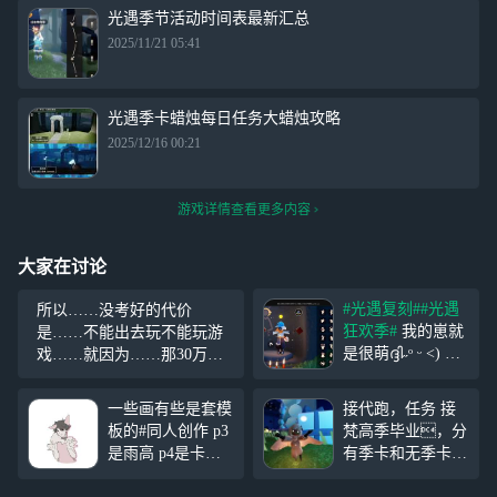
光遇季节活动时间表最新汇总
2025/11/21 05:41
光遇季卡蜡烛每日任务大蜡烛攻略
2025/12/16 00:21
游戏详情查看更多内容
大家在讨论
#光遇复刻#
#光遇
所以……没考好的代价
狂欢季#
我的崽就
是……不能出去玩不能玩游
是很萌ദ്ദി˶ᵒ ᵕ ˂) 原
戏……就因为……那30万？
本是打算让我一下
我一说想玩……就让我拿出3
卡鞋的攻略的，上
0万还她……呵，哭被说是装
一些画有些是套模
接代跑，任务 接
游戏试了一下，结
给她看的，那当初生我干什
板的#同人创作 p3
梵高季毕业，分
果卡成了，我简直
么啊……养不了养不起就别
是雨高 p4是卡龙 p
有季卡和无季卡
是个天才⌯ᵔᗜᵔ⌯ಣ
要啊
5是巫菇 p6白菇 p8
不会动号的东西，
7周年的那个斗篷