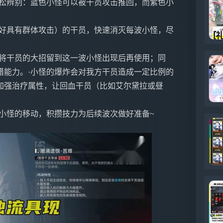
轻松辨别：蓝色小怪可以被干员攻击推回，而紫色小
最好具有群体攻击）的干员，快速消灭每波小怪，尽
议将干员的大招留到这一波小怪出现后再使用；同
错能力。·小怪的爆炸会对我方干员造成一定比例的
加强治疗属性，让回血干员（比如艾尔黛拉或昼
小怪的移动，积攒技力为后续波次做好准备~