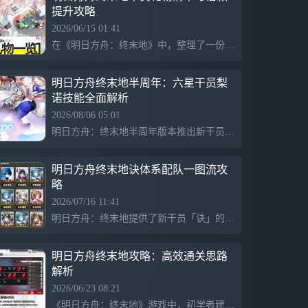
提升攻略
2026/06/15 01:41
在《明日方舟：终末地》中，整理了一份干员的礼物清单，以帮助玩家快速提升干员的信赖度。与精锻相比，信赖提升的性价比更高，建议管理员在备战危机合约时不忘增强干员的信赖度。
明日方舟终末地半周年：六星干员梨
诺技能全面解析
2026/08/06 05:01
明日方舟：终末地半周年版本推出新干员梨诺，8月9日正式上线。作为电磁属性辅助角色，梨诺以演唱姿态为团队提供攻击力加成和群体治疗。她具备快速回复终结技能和增幅效果，适合融入庄方宜电队与诀的队伍。梨诺专属武器为六星长柄医疗专武曜夜的首演，完美契合她的辅助定位。
明日方舟终末地诀体系配队一图流攻
略
2026/07/16 11:41
明日方舟：终末地提供了新干员「诀」的配队方案，包括智形态与意形态的常规和非常规队伍配置。推荐组合如：智形态常规队可选择「诀」+赛希+佩丽卡+艾尔黛拉等，意形态也提供多种输出策略。新手可参考低成本搭配，适用于1.4版本。该图文内容简化了干员配置，便于玩家快速上手与理解。
明日方舟终末地攻略：高效通关思路
解析
2026/06/23 08:21
《明日方舟：终末地》游戏中，初学者建议使用汤汤，以确保稳定性，逐步提升难度。洁尔佩塔要求更高，但战技易空放，初试应避之。装备选择上，狼卫武器“理性告别”优先，强调源石技艺与燃烧等级。面对难度较高的敌人，合理利用艾特拉战技和莱万汀强化是关键，而节约体力也是实操中不可忽视的环节。