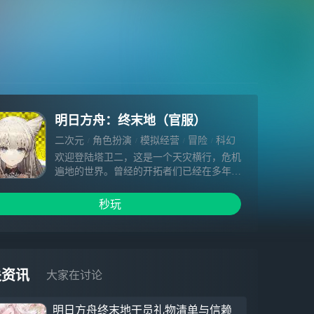
明日方舟：终末地（官服）
二次元
角色扮演
模拟经营
冒险
科幻
欢迎登陆塔卫二，这是一个天灾横行，危机
遍地的世界。曾经的开拓者们已经在多年的
拼搏下站稳了脚跟，高墙庇护下的聚居地与
移动城市构建了文明的新根基。但在远离城
秒玩
市建设环带区的未开发地，延展到天际的荒
野与无人区依然等待着开拓与探索，这个世
界的大部分土地还未被刻上新文明的印记。
关资讯
大家在讨论
明日方舟终末地干员礼物清单与信赖