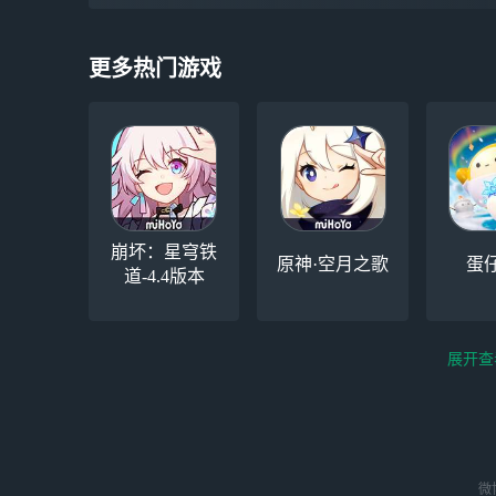
更多热门游戏
崩坏：星穹铁
原神·空月之歌
蛋
道-4.4版本
展开查
云电脑-Steam夏促
逆水寒
微