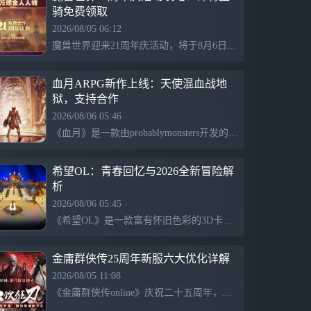
骑免费领取
2026/08/05 06:12
魔兽世界迎来21周年庆活动，将于8月6日正式开启，活动内容包括福利领取、线上抽奖、趣味答题和商城折扣。玩家可获得稀有坐骑和50%经验提升，商城将推出888元的年卡礼包，适用于正式服和怀旧服，并提供补偿活动。购入普通年卡的玩家还可通过支付差价升级至典藏礼包，活动期间内将放出多款免费坐骑，吸引玩家参与。
血月ARPG新作上线：天使混血战地
狱，支持合作
2026/08/06 05:46
《血月》是一款由probablymonsters开发的哥特式动作RPG，定于9月2日发售，支持PS5、Xbox Series X|S及PC平台，提供简体中文。游戏设定在被恶魔与古神统治的世界，玩家将化身“拿非利使者”，体验血腥暴力的近身战斗。游戏支持动态难度调整与双人合作，玩家可以升级和规划战略，开发者旨在打造一款易上手却硬核的动作冒险体验。
希望OL：青春回忆与2026全新冒险解
析
2026/08/06 05:45
《希望OL》是一款富有怀旧色彩的3D卡通网游，承载着一代玩家的青春回忆。游戏在希尔特大陆上提供丰富的冒险体验，包括炫酷的战斗系统和有趣的钓鱼功能。2026年，国服致力于优化和革新，推出全新战区和各种新系统，旨在让玩家重温经典，体验更多精彩内容，让老友重逢、青春延续。
金庸群侠传25周年新服六大优化详解
2026/08/05 11:08
《金庸群侠传online》庆祝二十五周年，推出新服以回应玩家需求，进行六大核心优化，旨在打造更平衡、便捷的武侠世界。新加入的刀系第二套绝学将弥补以往攻击范围的不足，提升实战表现。同时，传统门派绝学也将得到增强，助力经典名门复兴，为玩家提供更加丰富的江湖体验。