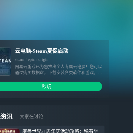
云电脑-Steam夏促启动
steam
epic
origin
网易云游戏已为您推出个人专属云电脑！您可以
通过购买数据盘，下载安装各类软件和游戏，相
关内容在数据盘有效期内不会被清空。超高云端
配置、极快下载速度、畅快游戏体验等着您～
秒玩
1.硬件不受限，提供免费加速&挂机，3A大作一
点就开 2.你专属云端电脑设备，可自由安装游
戏，为您保留数据 3.手机变电脑，随时随地手
机玩端游
关资讯
大家在讨论
魔兽世界21周年庆活动攻略：稀有坐