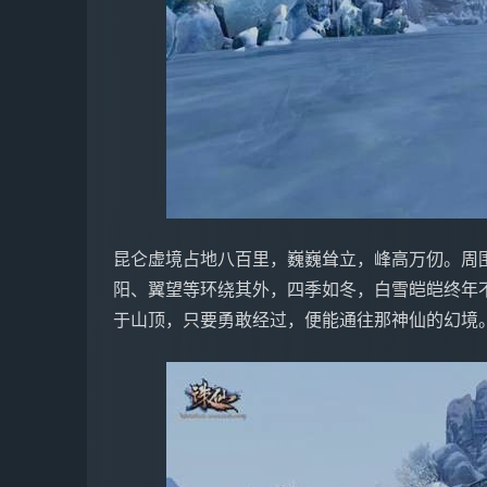
昆仑虚境占地八百里，巍巍耸立，峰高万仞。周
阳、翼望等环绕其外，四季如冬，白雪皑皑终年
于山顶，只要勇敢经过，便能通往那神仙的幻境