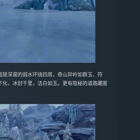
围是深邃的弱水环绕四周，奇山异岭如群玉、符
不化，冰封千里，洁白如玉。更有隐秘的道路藏匿
。