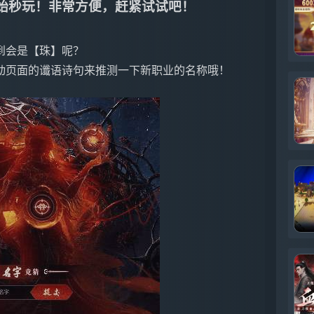
键开始秒玩！非常方便，赶紧试试吧！
到会是【珠】呢？
动页面的谶语诗句来推测一下新职业的名称哦！