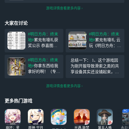
游戏详情查看更多内容
大家在讨论
#明日方舟：终末
#明日方舟：终末
地#
累充有壕礼获
地#
累充有壕礼 云
奖公示 恭喜图上
玩《明日方舟：终
友友获得游戏内充
末地》并在该游戏
值对应奖品！ 相
内充值月卡/通行
#明日方舟：终末
总结一下： 1、这个游戏因
关奖励已直接发放
证，可分别获得对
地#
你拿东西给我
为刚开服导致滑索之类的共
到账！ 祝管理员
应奖品： 1.活动期
拿好的啊！（专武
享设备其实还没铺起来，所
们游玩愉快，更多
间，用户在游戏内
是送的） 我不是
以跑图效率比较低。而你想
活动等待大家参与
完成指定商品付费
厨子 我现在感觉
把滑索铺到各处就要把电线
～
并提供充值截图在
游戏详情查看更多内容
有点官方给了二十
拉到全图（刚把山路的滑索
评论区内展示，活
四小时时长 打萤
铺完，累死了 2、这是我见
动结束后发放对应
火硬打打破产愣是
更多热门游戏
过最黑的卡池，一抽要500（
没出来一把 卡拉
彼丘打排位从头输
到尾 玩手机的时
候 三角洲一天亏
崩坏：星
原神·空月
光遇-致梵
第五人格
永劫