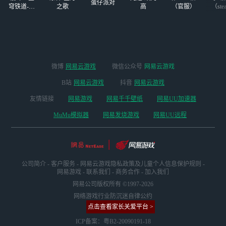
三个亿
蛋仔派对
穹铁道-4.4
之歌
高
（官服）
（ste
版本
微博
网易云游戏
微信公众号
网易云游戏
B站
网易云游戏
抖音
网易云游戏
友情链接
网易游戏
网易千千壁纸
网易UU加速器
MuMu模拟器
网易发烧游戏
网易UU远程
公司简介
-
客户服务
-
网易云游戏隐私政策及儿童个人信息保护规则
-
网易游戏
-
联系我们
-
商务合作
-
加入我们
网易公司版权所有 ©1997-2026
网络游戏行业防沉迷自律公约
点击查看家长关爱平台 >
ICP备案：粤B2-20090191-18