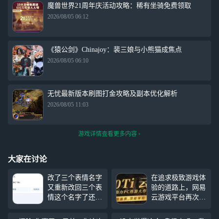
魔兽世界21周年庆活动攻略：稀有坐骑免费领取
2026/08/05 06:12
《猿公剑》Chinajoy：裴三娘与小熊猫成焦点
2026/08/05 06:10
无忧最新版本刷图打金攻略及副本优化解析
2026/08/05 11:03
游戏详情查看更多内容
大家在讨论
改了三个表情名字
在追求极致游戏体
又重新改回三个表
验的道路上，网易
情这个名字了还真
云游戏平台再次迈
以为认不出你了，
出坚实步伐，正式
哟哟哟哟哟哟哟，
宣布即将推出搭载