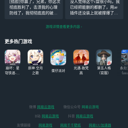
[捂脸]你赢了，兄弟，你这次
没人觉得这个c盘很小吗，我
死人机那咋了？你
顶级NVIDIA GeFo
彻底胜利了，击溃我的心理
已经把能删的都删了，用ae
破防了吗？真的是
rce RTX 4070 Ti显
防线了，我彻彻底底的破防
插件还没装上就被撑爆了，
笑死了三个表情男
卡的云电脑服务，
了。在你面前我就是一只淋
网易就不能多预留一点空间
的19年龄，把笑死
旨在为用户带来前
了大雨的野狗，看见路边有
吗
游戏详情查看更多内容
你的性别还知道，
所未有的沉浸式游
一坨棕色的东西，我以为是
改回来改成男的，
戏享受。
大便，满心欢喜地吃下去，
那真的是笑死了你
更多热门游戏
结果发现是巧克力，只能满
还知道
嘴甜
崩坏：星
原神·空月
光遇-致梵
第五人格
永劫
蛋仔派对
穹铁道-4.4
之歌
高
（官服）
（ste
版本
微博
网易云游戏
微信公众号
网易云游戏
B站
网易云游戏
抖音
网易云游戏
友情链接
网易游戏
网易千千壁纸
网易UU加速器