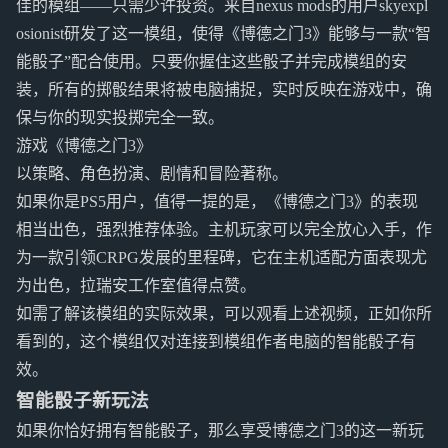
佳的模组——只需少许投资。来自nexus mods的用户skyexpl
osionist研发了这一模组，使得《博德之门3》能够与一款“智
能骰子”配合使用。只要你握住这些骰子并完成模组的安
装，所有的掷骰结果将被电脑捕捉，实时反映在游戏中，确
保与你的现实投掷完全一致。
游戏《博德之门3》
以策略、角色扮演、剧情和冒险著称。
如果你是PS5用户，值得一提的是，《博德之门3》的表现
相当出色，强烈推荐体验。主机玩家可以完全放心入手，作
为一款引领CRPG发展的里程碑，它在主机适配方面表现尤
为出色，拉瑞安工作室值得点赞。
如需了解该模组的实际效果，可以观看上述视频，正如你所
看到的，这个模组仅对连接到模组作者电脑的智能骰子有
效。
智能骰子新玩法
如果你恰好拥有智能骰子，那么享受博德之门3的这一新玩