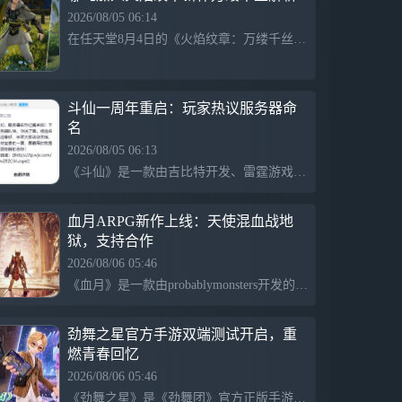
2026/08/05 06:14
在任天堂8月4日的《火焰纹章：万缕千丝》发布会上，官方首次展示了长达20分钟的实机演示，意外引入中国神话角色哪吒。尽管尚未公布详细背景设定，哪吒可能作为比武大会参与者登场。本作将于2026年独占发售，采用四位主角并行叙事的结构，新增“命运逆转”机制和开放探索要素，现已开放预购。
斗仙一周年重启：玩家热议服务器命
名
2026/08/05 06:13
《斗仙》是一款由吉比特开发、雷霆游戏运营的3D武侠类网游，去年8月在wegame平台重启公测并吸引了大量老玩家，服务器一度紧张。游戏以武侠门派纷争为主题，具备丰富剧情和多样的技能系统，玩家社群活跃。为庆祝重启一周年，官方最近推出了服务器命名投票活动，以回馈玩家，增强互动。
血月ARPG新作上线：天使混血战地
狱，支持合作
2026/08/06 05:46
《血月》是一款由probablymonsters开发的哥特式动作RPG，定于9月2日发售，支持PS5、Xbox Series X|S及PC平台，提供简体中文。游戏设定在被恶魔与古神统治的世界，玩家将化身“拿非利使者”，体验血腥暴力的近身战斗。游戏支持动态难度调整与双人合作，玩家可以升级和规划战略，开发者旨在打造一款易上手却硬核的动作冒险体验。
劲舞之星官方手游双端测试开启，重
燃青春回忆
2026/08/06 05:46
《劲舞之星》是《劲舞团》官方正版手游，今日开启限号删档测试，支持安卓和iOS平台，至8月13日结束。游戏传承经典音乐与舞蹈，便捷的移动端体验让玩家随时重返舞台，感受青春回忆。核心玩法上，玩家可精准跟随节拍，挑战高分，拥有优化的操作手感和新手引导，适合新老玩家一同参与。