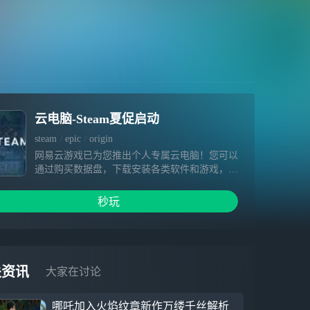
云电脑-Steam夏促启动
steam
epic
origin
网易云游戏已为您推出个人专属云电脑！您可以
通过购买数据盘，下载安装各类软件和游戏，相
关内容在数据盘有效期内不会被清空。超高云端
配置、极快下载速度、畅快游戏体验等着您～
秒玩
1.硬件不受限，提供免费加速&挂机，3A大作一
点就开 2.你专属云端电脑设备，可自由安装游
戏，为您保留数据 3.手机变电脑，随时随地手
机玩端游
关资讯
大家在讨论
哪吒加入火焰纹章新作万缕千丝解析