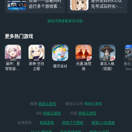
烦恼——想要同时
提供免费的ℭs2优
的时候也是进不
混凝土，看看我俩谁硬！我
运行多个游戏客户
先号试玩时长~拥
去，点都点不了，
还感觉感觉手腕特有劲，我
端，电脑配置却跟
有蓝牙键鼠可连接
我的手指都快给我
将
不上？本地多开卡
云电脑的喵可包房
戳疼了
游戏详情查看更多内容
顿掉帧，还得一直
~ 本号有3个女探
开着电脑？ 网易
员皮肤~ 规则~:①
云游戏推出的多开
上麦的喵轮流玩，
更多热门游戏
云电脑功能，让你
该回合输了的喵就
用一个账号同时开
给下一位喵玩，该
启多台云电脑，轻
回合赢了就继续
松解决多开场景下
玩，如果这局游戏
崩坏：星
原神·空月
光遇-致梵
第五人格
永劫
的所有问题。
蛋仔派对
穹铁道-4.4
之歌
高
（官服）
（ste
版本
微博
网易云游戏
微信公众号
网易云游戏
B站
网易云游戏
抖音
网易云游戏
友情链接
网易游戏
网易千千壁纸
网易UU加速器