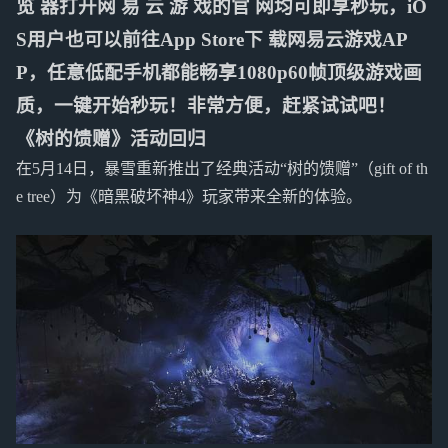
览 器打开网 易 云 游 戏的官 网均可即享秒玩，iO
S用户也可以前往App Store下 载网易云游戏AP
P，任意低配手机都能畅享1080p60帧顶级游戏画
质，一键开始秒玩！非常方便，赶紧试试吧！
《树的馈赠》活动回归
在5月14日，暴雪重新推出了经典活动“树的馈赠”（gift of th
e tree）为《暗黑破坏神4》玩家带来全新的体验。