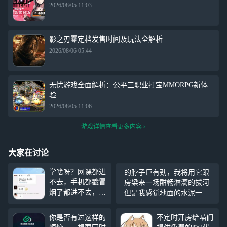
2026/08/05 11:03
影之刃零定档发售时间及玩法全解析
2026/08/06 05:44
无忧游戏全面解析：公平三职业打宝MMORPG新体
验
2026/08/05 11:06
游戏详情查看更多内容
大家在讨论
学啥呀？网课都进
的脖子巨有劲，我将用它跟
不去，手机都戳冒
房梁来一场酣畅淋漓的拔河
烟了都进不去，网
但是我感觉地面的水泥一直
络中断重新连接，
在挑衅我 ，等我和它切磋一
网课点都点不进
下，正好我的脑袋巨有劲
你是否有过这样的
不定时开房给喵们
去，我以前上网课
啊，我将用它从19楼撞击1楼