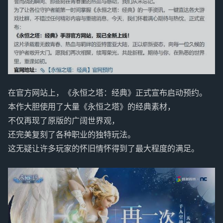
在官方网站上，《永恒之塔：经典》正式宣布启动预约。
本作大胆使用了大量《永恒之塔》的经典素材，
不仅再现了原版的广阔世界观，
还完美复刻了各种职业的独特玩法。
这无疑让许多玩家的怀旧情怀得到了最大程度的满足。