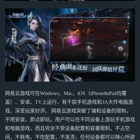
网易云游戏可在Windows、Mac、iOS（iPhone&iPad均覆
盖）、安卓、TV上运行，有千款手机游戏和3A大作电脑游
戏，深受玩家好评。 网易云游戏突破了端和设备的限制，
不用安装，即点即玩。用户可以在不同设备上游玩手机游戏
和电脑游戏，而且完全不受设备配置和容量限制，不占空
间，不耗电，不吃配置，不发烫，任何设备都可以随心所欲