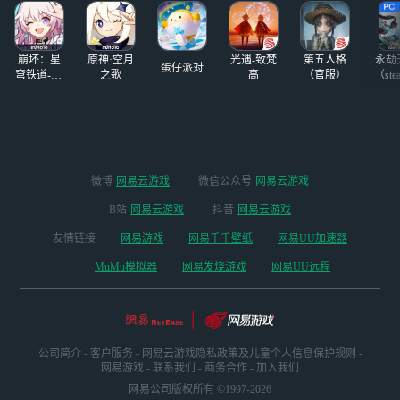
个游戏，天天只会
玩别人的steam账
号，
崩坏：星
原神·空月
光遇-致梵
第五人格
永劫
蛋仔派对
穹铁道-4.4
之歌
高
（官服）
（ste
版本
微博
网易云游戏
微信公众号
网易云游戏
B站
网易云游戏
抖音
网易云游戏
友情链接
网易游戏
网易千千壁纸
网易UU加速器
MuMu模拟器
网易发烧游戏
网易UU远程
公司简介
-
客户服务
-
网易云游戏隐私政策及儿童个人信息保护规则
-
网易游戏
-
联系我们
-
商务合作
-
加入我们
网易公司版权所有 ©1997-2026