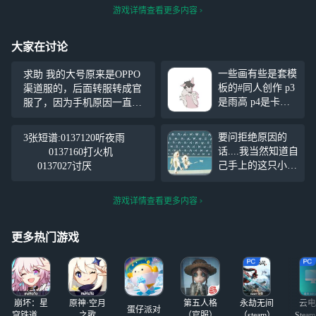
游戏详情查看更多内容
大家在讨论
一些画有些是套模
求助 我的大号原来是OPPO
板的#同人创作 p3
渠道服的，后面转服转成官
是雨高 p4是卡龙 p
服了，因为手机原因一直在
5是巫菇 p6白菇 p8
网易云游戏上登录的。转服
是白菇卡龙其他都
之后也一直没有什么问题。
要问拒绝原因的
3张短谱:0137120听夜雨
是自设和oc
但是我前两天下载了网易官
话....我当然知道自
0137160打火机
服，想登录大号，但是登上
己手上的这只小光
0137027讨厌
去是新号。我看了一下登录
崽被当场“盒”了一
下，只是体面地没
游戏详情查看更多内容
拆穿而已。忍着没
骂人已是上限，其
他的当然免谈。
更多热门游戏
崩坏：星
原神·空月
第五人格
永劫无间
云电
蛋仔派对
穹铁道-4.4
之歌
（官服）
（steam）
Stea