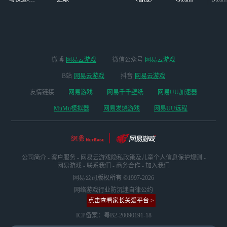
版本
启
微博
网易云游戏
微信公众号
网易云游戏
B站
网易云游戏
抖音
网易云游戏
友情链接
网易游戏
网易千千壁纸
网易UU加速器
MuMu模拟器
网易发烧游戏
网易UU远程
公司简介
-
客户服务
-
网易云游戏隐私政策及儿童个人信息保护规则
-
网易游戏
-
联系我们
-
商务合作
-
加入我们
网易公司版权所有 ©1997-2026
网络游戏行业防沉迷自律公约
点击查看家长关爱平台 >
ICP备案：粤B2-20090191-18