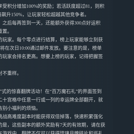
受积分增加100%的奖励；若活跃度超过81，则积
飙升150%，让玩家轻松超越其他竞争者。
之后每再签到一天，还能额外获得300点好运积
重置。
的玩家。每个零点进行结算，榜上玩家能够立刻获
将在次日10:00通过邮件发放。要注意的是，榜单
的玩家会排名更高。想要上榜的玩家，记得把握签
对不重样。
”式的惊喜翻牌活动！在“百万魔石礼”的界面签到
二十宫格中任意一行或一列的幸运牌全部翻开，就
告别小福利的烦恼。
挑战高难度副本时能获得双倍掉落，快速积累强化
的是，这些副本的额外奖励有7天的有效期，请在获
在游戏中，翻牌不仅可以获得琉璃月魄碎片和巡礼