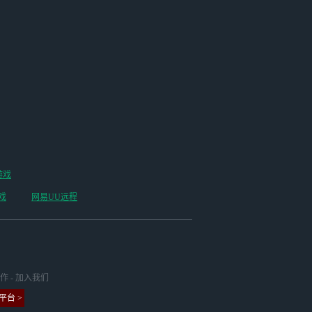
游戏
戏
网易UU远程
作
-
加入我们
台 >