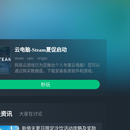
云电脑-Steam夏促启动
steam
epic
origin
网易云游戏已为您推出个人专属云电脑！您可以
通过购买数据盘，下载安装各类软件和游戏，相
关内容在数据盘有效期内不会被清空。超高云端
配置、极快下载速度、畅快游戏体验等着您～
秒玩
1.硬件不受限，提供免费加速&挂机，3A大作一
点就开 2.你专属云端电脑设备，可自由安装游
戏，为您保留数据 3.手机变电脑，随时随地手
机玩端游
关资讯
大家在讨论
新倚天夏日限定冷饮活动攻略及奖励