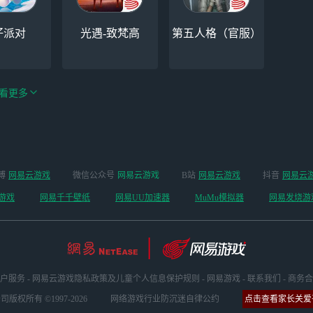
仔派对
光遇-致梵高
第五人格（官服）
看更多
绝区零-周年庆（手
博
网易云游戏
微信公众号
网易云游戏
B站
网易云游戏
抖音
网易云
手机
阴阳师
游排队可先前往端
游戏
网易千千壁纸
网易UU加速器
MuMu模拟器
网易发烧游
游游玩）
户服务
-
网易云游戏隐私政策及儿童个人信息保护规则
-
网易游戏
-
联系我们
-
商务合
版权所有 ©1997-2026
网络游戏行业防沉迷自律公约
点击查看家长关爱平