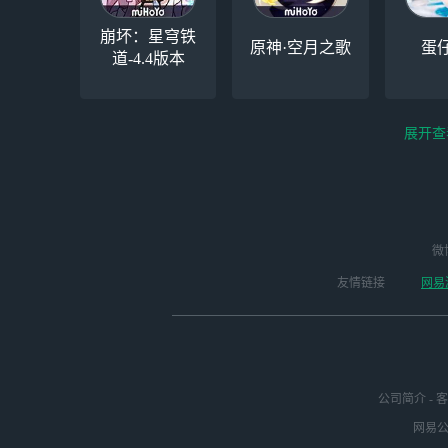
崩坏：星穹铁
原神·空月之歌
蛋
道-4.4版本
展开查
逆水寒手游（全新
微
永劫无间（steam）
云
版本开启 ）
友情链接
网易
公司简介
-
客
网易公司